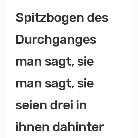
Spitzbogen des
Durchganges
man sagt, sie
man sagt, sie
seien drei in
ihnen dahinter