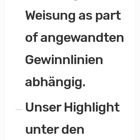
Weisung as part
of angewandten
Gewinnlinien
abhängig.
Unser Highlight
unter den