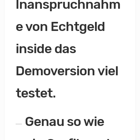
Inanspruchnahm
e von Echtgeld
inside das
Demoversion viel
testet.
Genau so wie