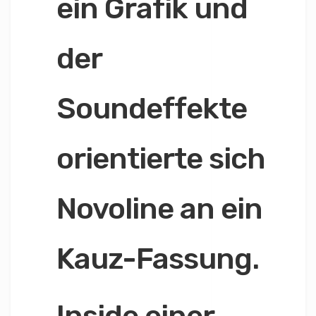
ein Grafik und
der
Soundeffekte
orientierte sich
Novoline an ein
Kauz-Fassung.