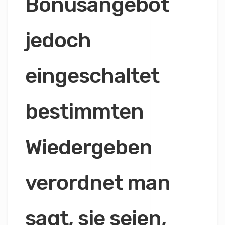
Bonusangebot
jedoch
eingeschaltet
bestimmten
Wiedergeben
verordnet man
sagt, sie seien,