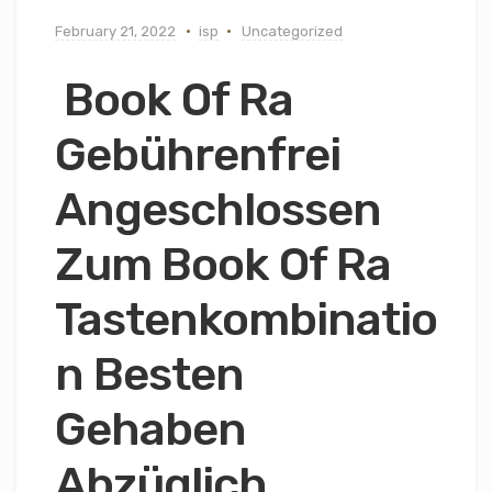
February 21, 2022
isp
Uncategorized
️️️️️️️️ Book Of Ra
Gebührenfrei
Angeschlossen
Zum Book Of Ra
Tastenkombinatio
n Besten
Gehaben
Abzüglich