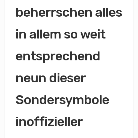
beherrschen alles
in allem so weit
entsprechend
neun dieser
Sondersymbole
inoffizieller