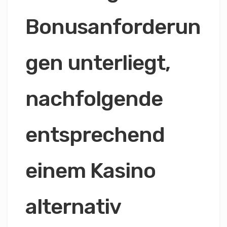
Bonusanforderun
gen unterliegt,
nachfolgende
entsprechend
einem Kasino
alternativ