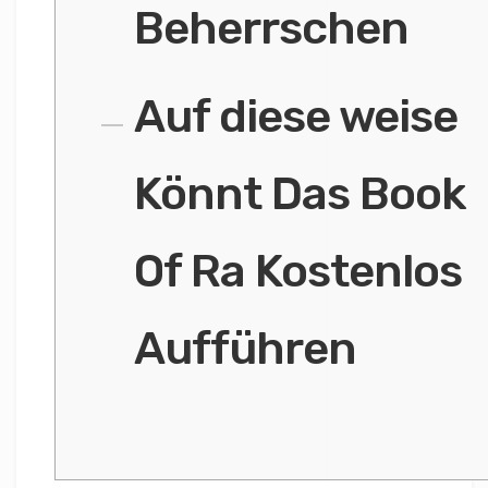
Beherrschen
Auf diese weise
Könnt Das Book
Of Ra Kostenlos
Aufführen