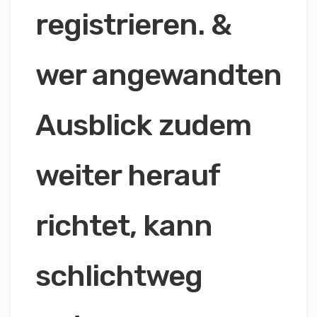
registrieren. &
wer angewandten
Ausblick zudem
weiter herauf
richtet, kann
schlichtweg