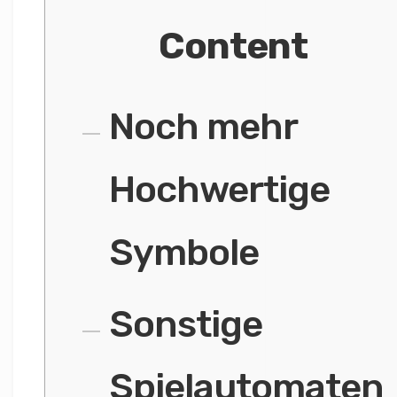
Content
Noch mehr
Hochwertige
Symbole
Sonstige
Spielautomaten