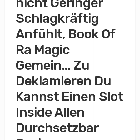
nicht Geringer
Schlagkräftig
Anfühlt, Book Of
Ra Magic
Gemein… Zu
Deklamieren Du
Kannst Einen Slot
Inside Allen
Durchsetzbar