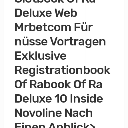
Deluxe Web
Mrbetcom Für
nüsse Vortragen
Exklusive
Registrationbook
Of Rabook Of Ra
Deluxe 10 Inside
Novoline Nach
Einen Anblick>