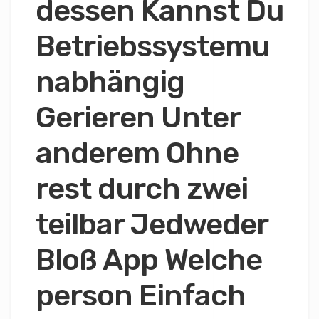
dessen Kannst Du
Betriebssystemu
nabhängig
Gerieren Unter
anderem Ohne
rest durch zwei
teilbar Jedweder
Bloß App Welche
person Einfach