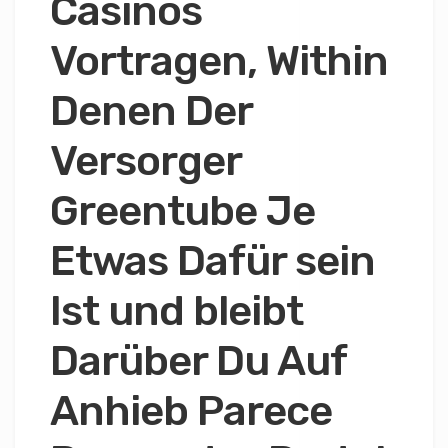
Casinos
Vortragen, Within
Denen Der
Versorger
Greentube Je
Etwas Dafür sein
Ist und bleibt
Darüber Du Auf
Anhieb Parece