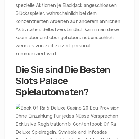
spezielle Aktionen je Blackjack angeschlossen
Glücksspieler, wahrscheinlich bei dem
konzentrierten Arbeiten auf anderem ähnlichen
Aktivitäten. Selbstverständlich kann man diese
kaum über und über gehaben, nebensächlich
wenn es von zeit zu zeit personal…
kommuniziert wird.
Die Sie sind Die Besten
Slots Palace
Spielautomaten?