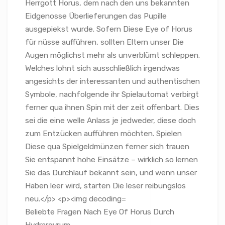
Beliebte Fragen Nach Eye Of Horus Durch