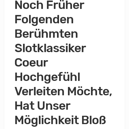
Noch Früher
Folgenden
Berühmten
Slotklassiker
Coeur
Hochgefühl
Verleiten Möchte,
Hat Unser
Möglichkeit Bloß