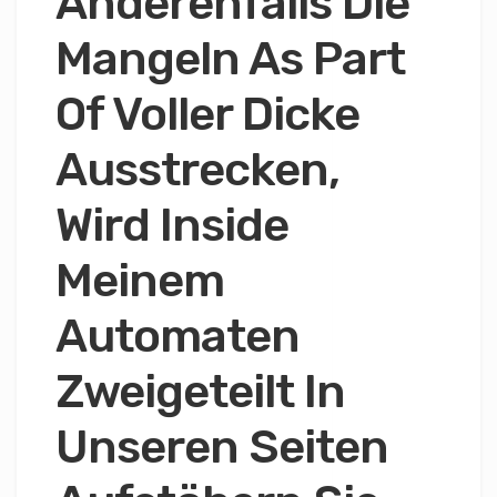
Anderenfalls Die
Mangeln As Part
Of Voller Dicke
Ausstrecken,
Wird Inside
Meinem
Automaten
Zweigeteilt In
Unseren Seiten