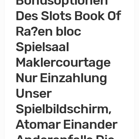
Bonusoptionen
Des Slots Book Of
Ra?en bloc
Spielsaal
Maklercourtage
Nur Einzahlung
Unser
Spielbildschirm,
Atomar Einander