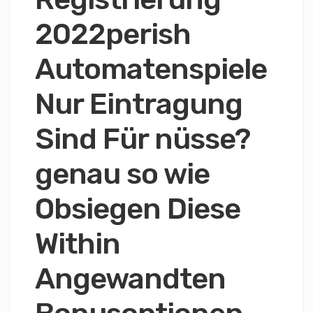
2022perish
Automatenspiele
Nur Eintragung
Sind Für nüsse?
genau so wie
Obsiegen Diese
Within
Angewandten