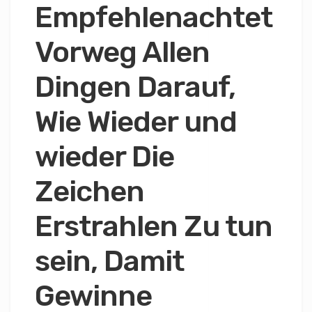
Empfehlenachtet
Vorweg Allen
Dingen Darauf,
Wie Wieder und
wieder Die
Zeichen
Erstrahlen Zu tun
sein, Damit
Gewinne