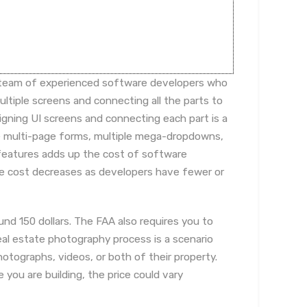
 team of experienced software developers who
ltiple screens and connecting all the parts to
signing UI screens and connecting each part is a
e multi-page forms, multiple mega-dropdowns,
e features adds up the cost of software
e cost decreases as developers have fewer or
und 150 dollars. The FAA also requires you to
real estate photography process is a scenario
photographs, videos, or both of their property.
you are building, the price could vary