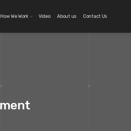
How We Work
Video
About us
Contact Us
pment