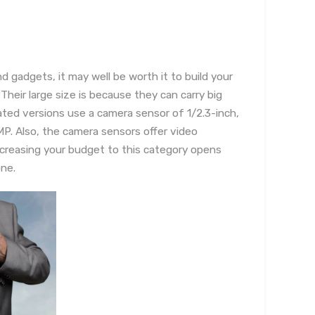
nd gadgets, it may well be worth it to build your
Their large size is because they can carry big
ted versions use a camera sensor of 1/2.3-inch,
P. Also, the camera sensors offer video
ncreasing your budget to this category opens
ne.