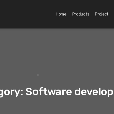
Home
Products
Project
gory: Software develo