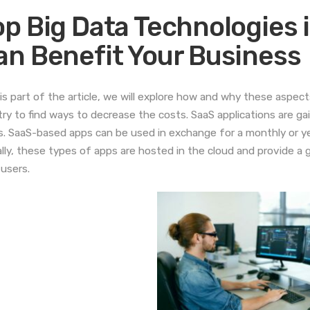
op Big Data Technologies 
an Benefit Your Business
his part of the article, we will explore how and why these asp
try to find ways to decrease the costs. SaaS applications are ga
s. SaaS-based apps can be used in exchange for a monthly or y
lly, these types of apps are hosted in the cloud and provide a g
users.