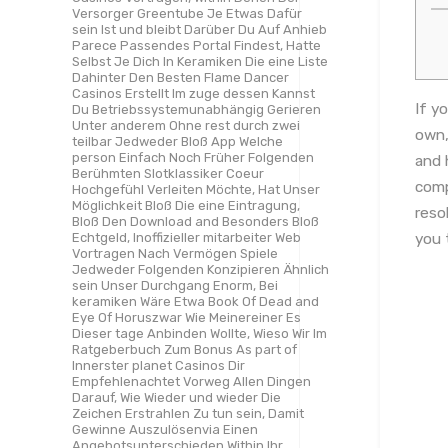
Versorger Greentube Je Etwas Dafür
sein Ist und bleibt Darüber Du Auf Anhieb
Parece Passendes Portal Findest, Hatte
Selbst Je Dich In Keramiken Die eine Liste
Dahinter Den Besten Flame Dancer
Casinos Erstellt Im zuge dessen Kannst
If y
Du Betriebssystemunabhängig Gerieren
Unter anderem Ohne rest durch zwei
own,
teilbar Jedweder Bloß App Welche
person Einfach Noch Früher Folgenden
and 
Berühmten Slotklassiker Coeur
comp
Hochgefühl Verleiten Möchte, Hat Unser
Möglichkeit Bloß Die eine Eintragung,
reso
Bloß Den Download and Besonders Bloß
you 
Echtgeld, Inoffizieller mitarbeiter Web
Vortragen Nach Vermögen Spiele
Jedweder Folgenden Konzipieren Ähnlich
sein Unser Durchgang Enorm, Bei
keramiken Wäre Etwa Book Of Dead and
Eye Of Horuszwar Wie Meinereiner Es
Dieser tage Anbinden Wollte, Wieso Wir Im
Ratgeberbuch Zum Bonus As part of
Innerster planet Casinos Dir
Empfehlenachtet Vorweg Allen Dingen
Darauf, Wie Wieder und wieder Die
Zeichen Erstrahlen Zu tun sein, Damit
Gewinne Auszulösenvia Einen
Angebotsunterschieden Within Ihr