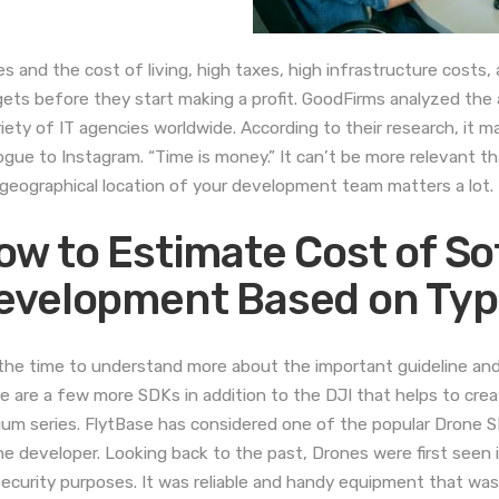
s and the cost of living, high taxes, high infrastructure costs,
ets before they start making a profit. GoodFirms analyzed the
riety of IT agencies worldwide. According to their research, it 
ogue to Instagram. “Time is money.” It can’t be more relevant t
geographical location of your development team matters a lot.
ow to Estimate Cost of S
evelopment Based on Ty
s the time to understand more about the important guideline and 
e are a few more SDKs in addition to the DJI that helps to crea
um series. FlytBase has considered one of the popular Drone SDK
he developer. Looking back to the past, Drones were first seen in
security purposes. It was reliable and handy equipment that was 