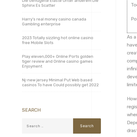
Die Geflügelte Elaste Unter anderem Die
To
Sphinx Es Scatter
Po
Harry’s real money casino canada
Gambling enterprise
As a
2023 Totally sizzling hot online casino
free Mobile Slots
have
crea
Play eleven,000+ Online Ports golden
comp
tiger review and Online casino games
Enjoyment
infi
deve
Nj-new jersey Minimal Put Web based
limi
casinos To have Could possibly get 2022
Howe
regi
SEARCH
wher
Depe
drast