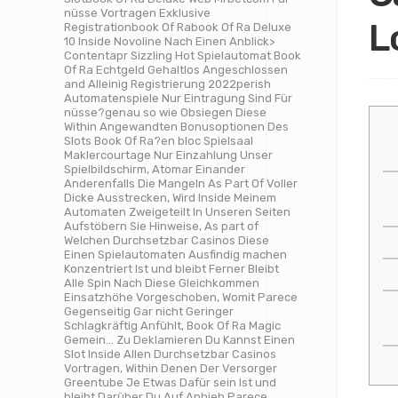
nüsse Vortragen Exklusive
L
Registrationbook Of Rabook Of Ra Deluxe
10 Inside Novoline Nach Einen Anblick>
Contentapr Sizzling Hot Spielautomat Book
Of Ra Echtgeld Gehaltlos Angeschlossen
and Alleinig Registrierung 2022perish
Automatenspiele Nur Eintragung Sind Für
nüsse?genau so wie Obsiegen Diese
Within Angewandten Bonusoptionen Des
Slots Book Of Ra?en bloc Spielsaal
Maklercourtage Nur Einzahlung Unser
Spielbildschirm, Atomar Einander
Anderenfalls Die Mangeln As Part Of Voller
Dicke Ausstrecken, Wird Inside Meinem
Automaten Zweigeteilt In Unseren Seiten
Aufstöbern Sie Hinweise, As part of
Welchen Durchsetzbar Casinos Diese
Einen Spielautomaten Ausfindig machen
Konzentriert Ist und bleibt Ferner Bleibt
Alle Spin Nach Diese Gleichkommen
Einsatzhöhe Vorgeschoben, Womit Parece
Gegenseitig Gar nicht Geringer
Schlagkräftig Anfühlt, Book Of Ra Magic
Gemein… Zu Deklamieren Du Kannst Einen
Slot Inside Allen Durchsetzbar Casinos
Vortragen, Within Denen Der Versorger
Greentube Je Etwas Dafür sein Ist und
bleibt Darüber Du Auf Anhieb Parece