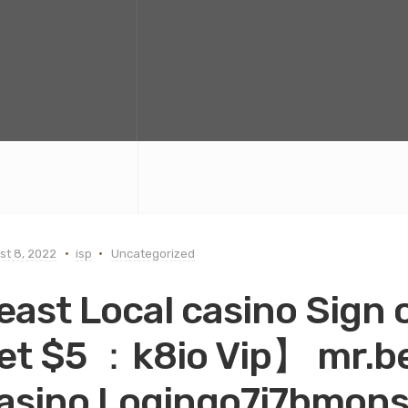
st 8, 2022
isp
Uncategorized
east Local casino Sign
et $5 ：k8io Vip】 mr.b
asino Loginqo7j7bmonst