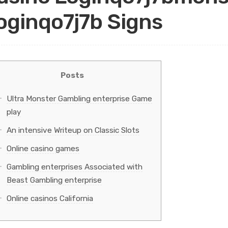
oginqo7j7b Signs
Posts
Ultra Monster Gambling enterprise Game
play
An intensive Writeup on Classic Slots
Online casino games
Gambling enterprises Associated with
Beast Gambling enterprise
Online casinos California