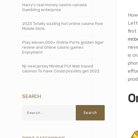
Harry’s real money casino canada
Gambling enterprise
Howe
Lett
2023 Totally sizzling hot online casino free
Mobile Slots
firs
mr.b
Play eleven,000+ Online Ports golden tiger
neve
review and Online casino games
Enjoyment
is c
phon
Nj-new jersey Minimal Put Web based
effo
casinos To have Could possibly get 2022
prod
O
SEARCH