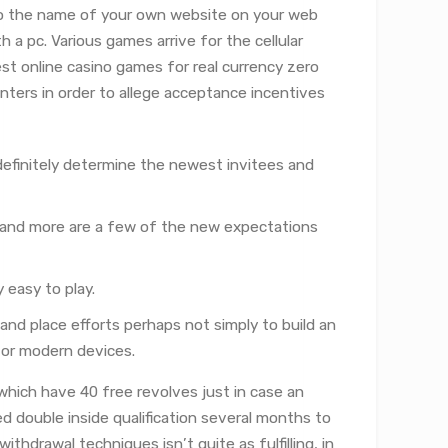
to the name of your own website on your web
 a pc. Various games arrive for the cellular
st online casino games for real currency zero
nters in order to allege acceptance incentives
 definitely determine the newest invitees and
e and more are a few of the new expectations
 easy to play.
 and place efforts perhaps not simply to build an
 for modern devices.
which have 40 free revolves just in case an
d double inside qualification several months to
thdrawal techniques isn’t quite as fulfilling, in