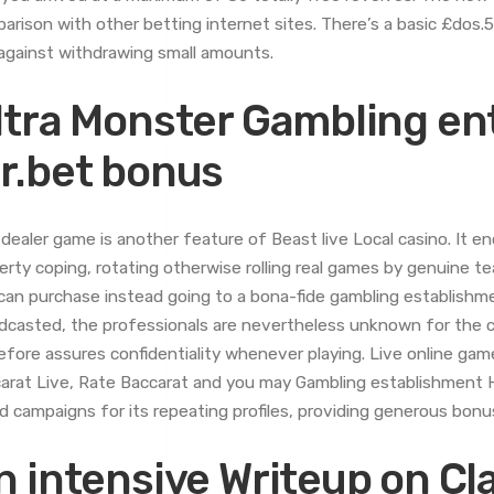
arison with other betting internet sites. There’s a basic £do
against withdrawing small amounts.
ltra Monster Gambling en
r.bet bonus
 dealer game is another feature of Beast live Local casino. It 
erty coping, rotating otherwise rolling real games by genuine 
can purchase instead going to a bona-fide gambling establishme
dcasted, the professionals are nevertheless unknown for the c
efore assures confidentiality whenever playing. Live online game
arat Live, Rate Baccarat and you may Gambling establishment Ho
d campaigns for its repeating profiles, providing generous bonu
n intensive Writeup on Cla