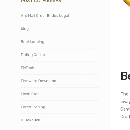
POST CATEGORIES
Are Mail Order Brides Legal
blog
Bookkeeping
Dating Online
FinTech
B
Firmware Download
The 
Flash Files
away
Forex Trading
Gamb
Cred
IT Вакансії