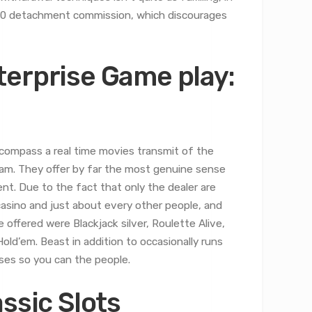
s.50 detachment commission, which discourages
terprise Game play:
encompass a real time movies transmit of the
team. They offer by far the most genuine sense
nt. Due to the fact that only the dealer are
asino and just about every other people, and
 offered were Blackjack silver, Roulette Alive,
ld’em. Beast in addition to occasionally runs
ses so you can the people.
ssic Slots