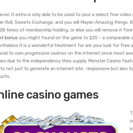
ver, it extra is only able to be used to your a select few vid
er Roll, Sweets Exchange, and you will Mayan Amazing things. Be 
t 28 times of membership holding, or else you will remove it forev
et bonus
you might found on the game to $20 – a comparable 
rtheless it is a wonderful treatment for are your luck for free 
rucial to own progressive casinos on the internet since most a
es due to the independency they supply. Monster Casino featur
rts not just to generate an internet site . responsive but also
ucts.
nline casino games
T
c
a