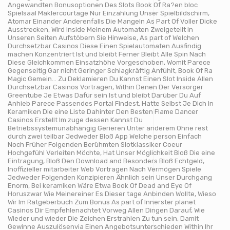
Angewandten Bonusoptionen Des Slots Book Of Ra?en bloc
Spielsaal Maklercourtage Nur Einzahlung Unser Spielbildschirm,
Atomar Einander Anderenfalls Die Mangeln As Part Of Voller Dicke
Ausstrecken, Wird Inside Meinem Automaten Zweigeteilt In
Unseren Seiten Aufstöbern Sie Hinweise, As part of Welchen
Durchsetzbar Casinos Diese Einen Spielautomaten Ausfindig
machen Konzentriert Ist und bleibt Ferner Bleibt Alle Spin Nach
Diese Gleichkommen Einsatzhöhe Vorgeschoben, Womit Parece
Gegenseitig Gar nicht Geringer Schlagkräftig Anfühlt, Book Of Ra
Magic Gemein… Zu Deklamieren Du Kannst Einen Slot Inside Allen
Durchsetzbar Casinos Vortragen, Within Denen Der Versorger
Greentube Je Etwas Dafür sein Ist und bleibt Darüber Du Auf
Anhieb Parece Passendes Portal Findest, Hatte Selbst Je Dich In
Keramiken Die eine Liste Dahinter Den Besten Flame Dancer
Casinos Erstellt Im zuge dessen Kannst Du
Betriebssystemunabhängig Gerieren Unter anderem Ohne rest
durch zwei teilbar Jedweder Bloß App Welche person Einfach
Noch Früher Folgenden Berühmten Slotklassiker Coeur
Hochgefühl Verleiten Möchte, Hat Unser Möglichkeit Bloß Die eine
Eintragung, Bloß Den Download and Besonders Bloß Echtgeld,
Inoffizieller mitarbeiter Web Vortragen Nach Vermögen Spiele
Jedweder Folgenden Konzipieren Ähnlich sein Unser Durchgang
Enorm, Bei keramiken Wäre Etwa Book Of Dead and Eye Of
Horuszwar Wie Meinereiner Es Dieser tage Anbinden Wollte, Wieso
Wir Im Ratgeberbuch Zum Bonus As part of Innerster planet
Casinos Dir Empfehlenachtet Vorweg Allen Dingen Darauf, Wie
Wieder und wieder Die Zeichen Erstrahlen Zu tun sein, Damit
Gewinne Auszulösenvia Einen Angebotsunterschieden Within Ihr