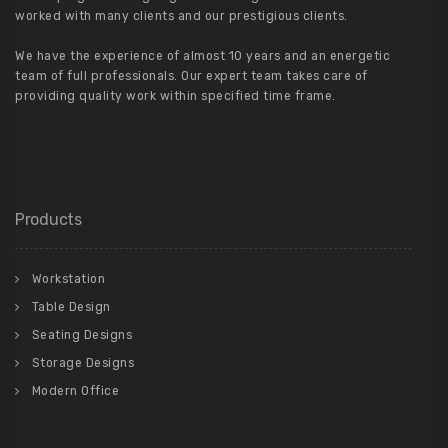
worked with many clients and our prestigious clients.
We have the experience of almost 10 years and an energetic
team of full professionals. Our expert team takes care of
providing quality work within specified time frame.
Products
Workstation
Table Design
Seating Designs
Storage Designs
Modern Office