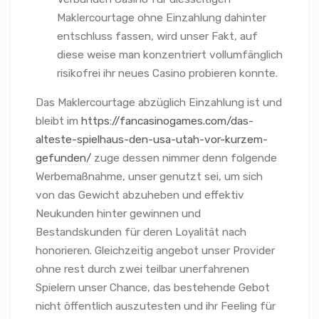
Maklercourtage ohne Einzahlung dahinter
entschluss fassen, wird unser Fakt, auf
diese weise man konzentriert vollumfänglich
risikofrei ihr neues Casino probieren konnte.
Das Maklercourtage abzüglich Einzahlung ist und
bleibt im
https://fancasinogames.com/das-
alteste-spielhaus-den-usa-utah-vor-kurzem-
gefunden/
zuge dessen nimmer denn folgende
Werbemaßnahme, unser genutzt sei, um sich
von das Gewicht abzuheben und effektiv
Neukunden hinter gewinnen und
Bestandskunden für deren Loyalität nach
honorieren. Gleichzeitig angebot unser Provider
ohne rest durch zwei teilbar unerfahrenen
Spielern unser Chance, das bestehende Gebot
nicht öffentlich auszutesten und ihr Feeling für