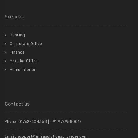
Services
Banking
Corporate Office
Finance
Modular Office
Home Interior
Contact us
Phone: 01762-404358 | +91 9779580017
Email: support@infrasolutionsprovider.com