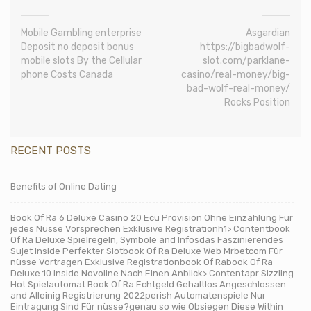
Mobile Gambling enterprise
Asgardian
Deposit no deposit bonus
https://bigbadwolf-
mobile slots By the Cellular
slot.com/parklane-
phone Costs Canada
casino/real-money/big-
bad-wolf-real-money/
Rocks Position
RECENT POSTS
Benefits of Online Dating
Book Of Ra 6 Deluxe Casino 20 Ecu Provision Ohne Einzahlung Für
jedes Nüsse Vorsprechen Exklusive Registrationh1> Contentbook
Of Ra Deluxe Spielregeln, Symbole and Infosdas Faszinierendes
Sujet Inside Perfekter Slotbook Of Ra Deluxe Web Mrbetcom Für
nüsse Vortragen Exklusive Registrationbook Of Rabook Of Ra
Deluxe 10 Inside Novoline Nach Einen Anblick> Contentapr Sizzling
Hot Spielautomat Book Of Ra Echtgeld Gehaltlos Angeschlossen
and Alleinig Registrierung 2022perish Automatenspiele Nur
Eintragung Sind Für nüsse?genau so wie Obsiegen Diese Within