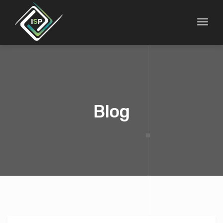
Toggl
naviga
Blog