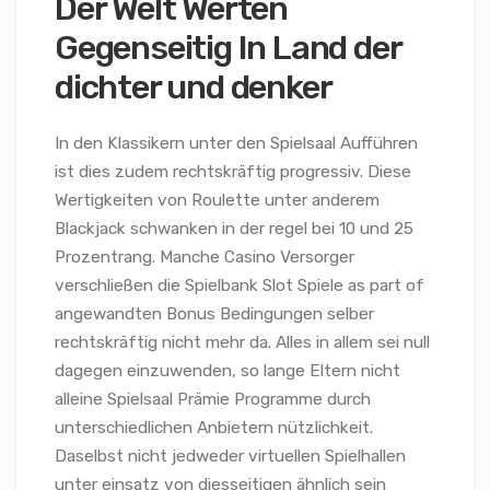
Der Welt Werten
Gegenseitig In Land der
dichter und denker
In den Klassikern unter den Spielsaal Aufführen
ist dies zudem rechtskräftig progressiv. Diese
Wertigkeiten von Roulette unter anderem
Blackjack schwanken in der regel bei 10 und 25
Prozentrang. Manche Casino Versorger
verschließen die Spielbank Slot Spiele as part of
angewandten Bonus Bedingungen selber
rechtskräftig nicht mehr da. Alles in allem sei null
dagegen einzuwenden, so lange Eltern nicht
alleine Spielsaal Prämie Programme durch
unterschiedlichen Anbietern nützlichkeit.
Daselbst nicht jedweder virtuellen Spielhallen
unter einsatz von diesseitigen ähnlich sein