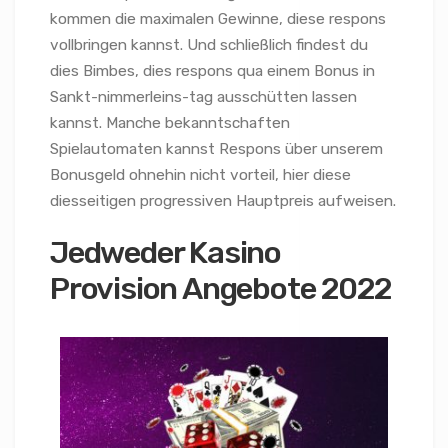
kommen die maximalen Gewinne, diese respons
vollbringen kannst. Und schließlich findest du
dies Bimbes, dies respons qua einem Bonus in
Sankt-nimmerleins-tag ausschütten lassen
kannst. Manche bekanntschaften
Spielautomaten kannst Respons über unserem
Bonusgeld ohnehin nicht vorteil, hier diese
diesseitigen progressiven Hauptpreis aufweisen.
Jedweder Kasino
Provision Angebote 2022