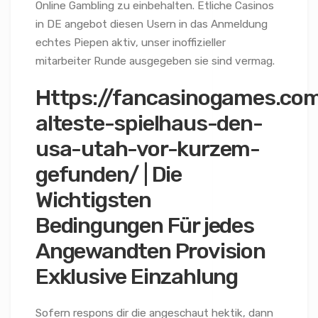
Online Gambling zu einbehalten. Etliche Casinos
in DE angebot diesen Usern in das Anmeldung
echtes Piepen aktiv, unser inoffizieller
mitarbeiter Runde ausgegeben sie sind vermag.
Https://fancasinogames.co
alteste-spielhaus-den-
usa-utah-vor-kurzem-
gefunden/ | Die
Wichtigsten
Bedingungen Für jedes
Angewandten Provision
Exklusive Einzahlung
Sofern respons dir die angeschaut hektik, dann