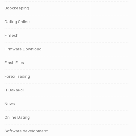
Bookkeeping
Dating Online
FinTech
Firmware Download
Flash Files
Forex Trading
IT Вакансії
News
Online Dating
Software development