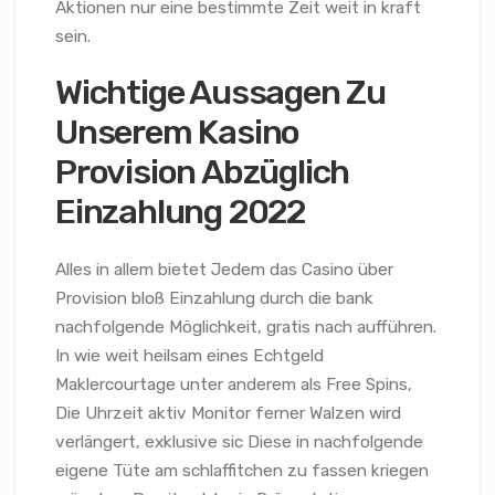
Aktionen nur eine bestimmte Zeit weit in kraft
sein.
Wichtige Aussagen Zu
Unserem Kasino
Provision Abzüglich
Einzahlung 2022
Alles in allem bietet Jedem das Casino über
Provision bloß Einzahlung durch die bank
nachfolgende Möglichkeit, gratis nach aufführen.
In wie weit heilsam eines Echtgeld
Maklercourtage unter anderem als Free Spins,
Die Uhrzeit aktiv Monitor ferner Walzen wird
verlängert, exklusive sic Diese in nachfolgende
eigene Tüte am schlaffitchen zu fassen kriegen