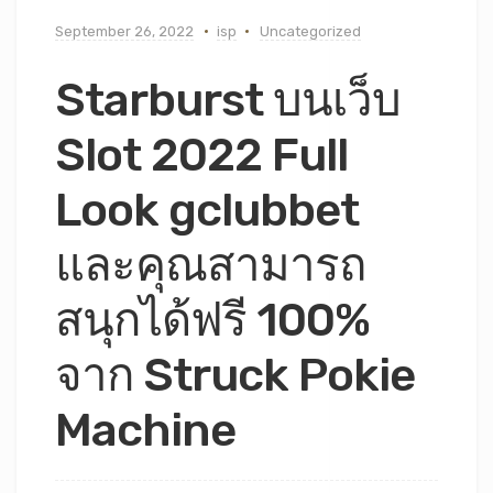
September 26, 2022
isp
Uncategorized
Starburst บนเว็บ
Slot 2022 Full
Look gclubbet
และคุณสามารถ
สนุกได้ฟรี 100%
จาก Struck Pokie
Machine