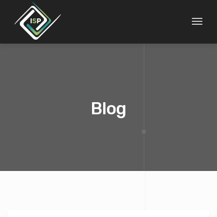
Toggl
naviga
Blog