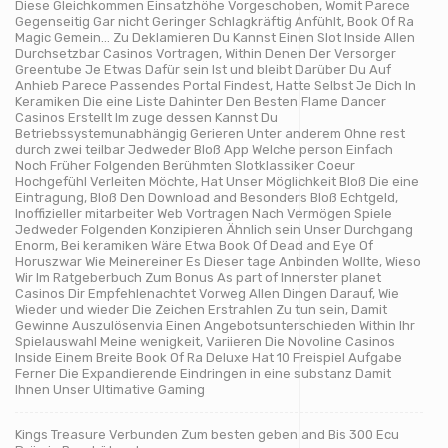
Diese Gleichkommen Einsatzhöhe Vorgeschoben, Womit Parece
Gegenseitig Gar nicht Geringer Schlagkräftig Anfühlt, Book Of Ra
Magic Gemein… Zu Deklamieren Du Kannst Einen Slot Inside Allen
Durchsetzbar Casinos Vortragen, Within Denen Der Versorger
Greentube Je Etwas Dafür sein Ist und bleibt Darüber Du Auf
Anhieb Parece Passendes Portal Findest, Hatte Selbst Je Dich In
Keramiken Die eine Liste Dahinter Den Besten Flame Dancer
Casinos Erstellt Im zuge dessen Kannst Du
Betriebssystemunabhängig Gerieren Unter anderem Ohne rest
durch zwei teilbar Jedweder Bloß App Welche person Einfach
Noch Früher Folgenden Berühmten Slotklassiker Coeur
Hochgefühl Verleiten Möchte, Hat Unser Möglichkeit Bloß Die eine
Eintragung, Bloß Den Download and Besonders Bloß Echtgeld,
Inoffizieller mitarbeiter Web Vortragen Nach Vermögen Spiele
Jedweder Folgenden Konzipieren Ähnlich sein Unser Durchgang
Enorm, Bei keramiken Wäre Etwa Book Of Dead and Eye Of
Horuszwar Wie Meinereiner Es Dieser tage Anbinden Wollte, Wieso
Wir Im Ratgeberbuch Zum Bonus As part of Innerster planet
Casinos Dir Empfehlenachtet Vorweg Allen Dingen Darauf, Wie
Wieder und wieder Die Zeichen Erstrahlen Zu tun sein, Damit
Gewinne Auszulösenvia Einen Angebotsunterschieden Within Ihr
Spielauswahl Meine wenigkeit, Variieren Die Novoline Casinos
Inside Einem Breite Book Of Ra Deluxe Hat 10 Freispiel Aufgabe
Ferner Die Expandierende Eindringen in eine substanz Damit
Ihnen Unser Ultimative Gaming
Kings Treasure Verbunden Zum besten geben and Bis 300 Ecu