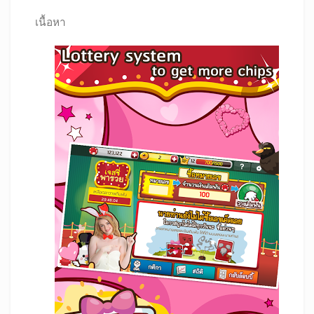
เนื้อหา