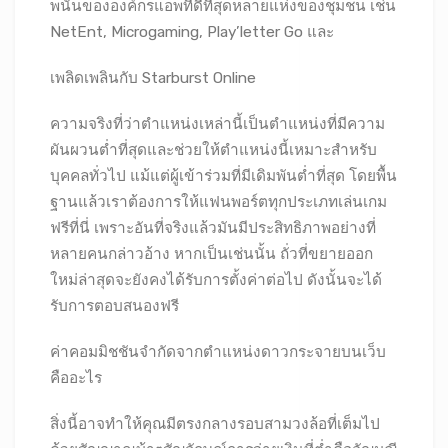
พนันขององค์กรแอพที่ดีที่สุดหลายแห่งของชุมชน เช่น
NetEnt, Microgaming, Play’letter Go และ
เพลิดเพลินกับ Starburst Online
ความจริงที่ว่าตำแหน่งเหล่านี้เป็นตำแหน่งที่มีความ
ผันผวนต่ำที่สุดและช่วยให้ตำแหน่งนี้เหมาะสำหรับ
บุคคลทั่วไป แม้แต่ผู้เข้าร่วมที่มีเดิมพันต่ำที่สุด โดยพื้น
ฐานแล้วเราต้องการให้แฟนพอร์ตทุกประเภทเล่นเกม
ฟรีที่นี่ เพราะอันที่จริงแล้วมันมีประสิทธิภาพอย่างที่
หลายคนกล่าวอ้าง หากเป็นเช่นนั้น ถั่วที่ขยายออก
ใหม่ล่าสุดจะยังคงได้รับการตั้งค่าต่อไป ดังนั้นจะได้
รับการตอบสนองฟรี
ค่าคอมมิชชันจำกัดจากตำแหน่งดาวกระจายบนเว็บ
คืออะไร
สิ่งนี้อาจทำให้คุณมีตรงกลางรอบสามวงล้อที่เต็มไป