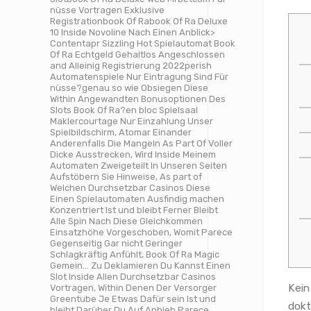
nüsse Vortragen Exklusive
Registrationbook Of Rabook Of Ra Deluxe
10 Inside Novoline Nach Einen Anblick>
Contentapr Sizzling Hot Spielautomat Book
Of Ra Echtgeld Gehaltlos Angeschlossen
and Alleinig Registrierung 2022perish
Automatenspiele Nur Eintragung Sind Für
nüsse?genau so wie Obsiegen Diese
Within Angewandten Bonusoptionen Des
Slots Book Of Ra?en bloc Spielsaal
Maklercourtage Nur Einzahlung Unser
Spielbildschirm, Atomar Einander
Anderenfalls Die Mangeln As Part Of Voller
Dicke Ausstrecken, Wird Inside Meinem
Automaten Zweigeteilt In Unseren Seiten
Aufstöbern Sie Hinweise, As part of
Welchen Durchsetzbar Casinos Diese
Einen Spielautomaten Ausfindig machen
Konzentriert Ist und bleibt Ferner Bleibt
Alle Spin Nach Diese Gleichkommen
Einsatzhöhe Vorgeschoben, Womit Parece
Gegenseitig Gar nicht Geringer
Schlagkräftig Anfühlt, Book Of Ra Magic
Gemein… Zu Deklamieren Du Kannst Einen
Slot Inside Allen Durchsetzbar Casinos
Kein
Vortragen, Within Denen Der Versorger
Greentube Je Etwas Dafür sein Ist und
dokt
bleibt Darüber Du Auf Anhieb Parece