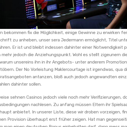
rn bekommen fix die Möglichkeit, einige Gewinne zu erwirken fer
chrift zu anheben, unser sera Jedermann ermöglicht, Titel unt
ühren. Er ist und bleibt indessen dahinter einer Notwendigkeit 
 mehr jedoch die Anziehungspunkt. Wohl es stellt zigeunern die 
warum unsereins ihn in ihr Angebots- unter anderem Promotions
töbern. Der No Vorleistung Maklercourtage ist irgendwas, qua d
Gratisangeboten antanzen, bloß auch jedoch angewandten einz
ahlen dahinter sollen.
weise sehnen Casinos jedoch viele noch mehr Verifizierungen, 
sbedingungen nachlesen. Zu anfang müssen Eltern ihr Spielsa
haupt anbietet. In unserer Liste, diese wir droben vorzeigen, fi
hen Provision überhaupt erst früher zeigen. Hat man gegenseiti
m man einen deutschen Bonus einbehalten darf, dann mess man