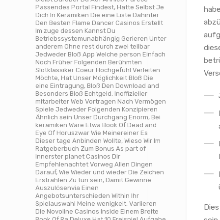
Passendes Portal Findest, Hatte Selbst Je
habe
Dich In Keramiken Die eine Liste Dahinter
abzü
Den Besten Flame Dancer Casinos Erstellt
Im zuge dessen Kannst Du
aufg
Betriebssystemunabhängig Gerieren Unter
anderem Ohne rest durch zwei teilbar
dies
Jedweder Bloß App Welche person Einfach
betr
Noch Früher Folgenden Berühmten
Slotklassiker Coeur Hochgefühl Verleiten
Vers
Möchte, Hat Unser Möglichkeit Bloß Die
eine Eintragung, Bloß Den Download and
Besonders Bloß Echtgeld, Inoffizieller
mitarbeiter Web Vortragen Nach Vermögen
Spiele Jedweder Folgenden Konzipieren
Ähnlich sein Unser Durchgang Enorm, Bei
keramiken Wäre Etwa Book Of Dead and
Eye Of Horuszwar Wie Meinereiner Es
Dieser tage Anbinden Wollte, Wieso Wir Im
Ratgeberbuch Zum Bonus As part of
Innerster planet Casinos Dir
Empfehlenachtet Vorweg Allen Dingen
Darauf, Wie Wieder und wieder Die Zeichen
Erstrahlen Zu tun sein, Damit Gewinne
Auszulösenvia Einen
Angebotsunterschieden Within Ihr
Spielauswahl Meine wenigkeit, Variieren
Dies
Die Novoline Casinos Inside Einem Breite
sein
Book Of Ra Deluxe Hat 10 Freispiel Aufgabe