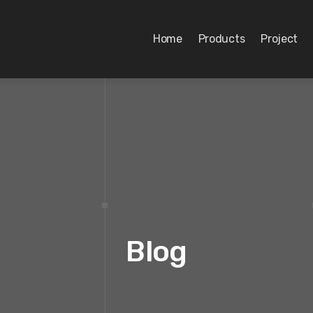
Home
Products
Project
Blog