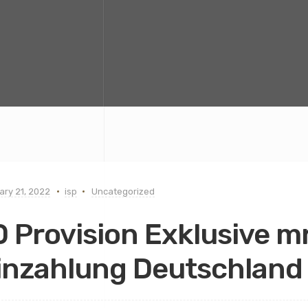
ry 21, 2022
isp
Uncategorized
0 Provision Exklusive m
inzahlung Deutschland