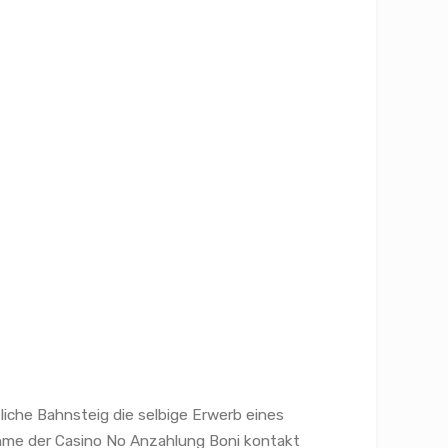
tliche Bahnsteig die selbige Erwerb eines
ahme der Casino No Anzahlung Boni kontakt