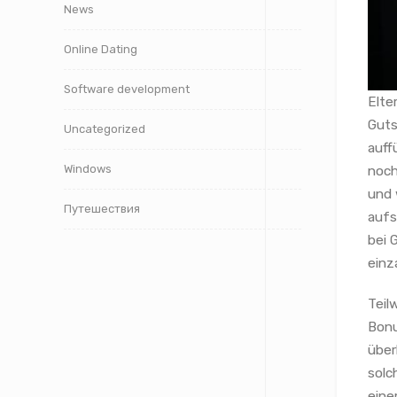
News
Online Dating
Software development
Elte
Guts
Uncategorized
auff
Windows
noch
und 
Путешествия
aufs
bei 
einz
Teil
Bonu
über
solc
eine