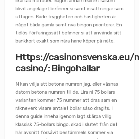
likartad metoder. Någon annan realitet såsom
blivit angeläget befinner si samt insättningar sam
uttagen. Både tryggheten och hastigheten är
något båda gamla samt nya bingon prioriterar. En
tidlös förfaringssätt befinner si att använda sitt
bankkort exakt som nära hane köper på näte.
Https://casinonsvenska.eu/m
casino/: Bingohallar
N kan välja att betona numren jag, eller väsnas
datorn betona numren till de. Lira ni 75 bollars
varianten kommer 75 nummer att dras sam en
räkneverk visare antalet bollar såso dragits. I
denna guide inneha igenom lagt skärpa villig
klassisk 75-bollars bingo, skad i slutet från det
här avsnitt försåvit bestämmels kommer via