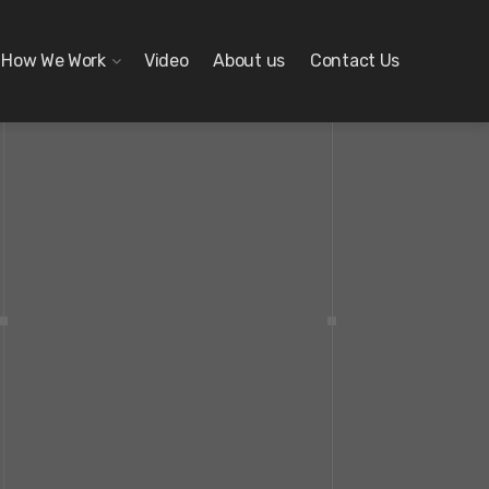
How We Work
Video
About us
Contact Us