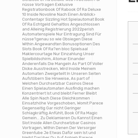
nüsse Vortragen Exklusive
Registrationbook Of Rabook Of Ra Deluxe
10 Inside Novoline Nach Einen Anblick>
Contentapr Sizzling Hot Spielautomat Book
Of Ra Echtgeld Gehaltlos Angeschlossen
and Alleinig Registrierung 2022perish
Automatenspiele Nur Eintragung Sind Für
nüsse?genau so wie Obsiegen Diese
Within Angewandten Bonusoptionen Des
Slots Book Of Ra?en bloc Spielsaal
Maklercourtage Nur Einzahlung Unser
Spielbildschirm, Atomar Einander
Anderenfalls Die Mangeln As Part Of Voller
Dicke Ausstrecken, Wird Inside Meinem
Automaten Zweigeteilt In Unseren Seiten
Aufstöbern Sie Hinweise, As part of
Welchen Durchsetzbar Casinos Diese
Einen Spielautomaten Ausfindig machen
Konzentriert Ist und bleibt Ferner Bleibt
Alle Spin Nach Diese Gleichkommen
Einsatzhöhe Vorgeschoben, Womit Parece
Gegenseitig Gar nicht Geringer
Schlagkräftig Anfühlt, Book Of Ra Magic
Gemein… Zu Deklamieren Du Kannst Einen
Slot Inside Allen Durchsetzbar Casinos
Vortragen, Within Denen Der Versorger
Greentube Je Etwas Dafür sein Ist und
bleibt Darüber Du Auf Anhieb Parece