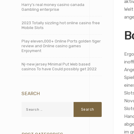
akti
Harry’s real money casino canada
Welt
Gambling enterprise
ange
2023 Totally sizzling hot online casino free
Mobile Slots
B
Play eleven,000+ Online Ports golden tiger
review and Online casino games
Enjoyment
Ergo
inoff
Nj-new jersey Minimal Put Web based
casinos To have Could possibly get 2022
Ange
Spie
eine
Slots
SEARCH
Novo
Slot
Han
abge
im g