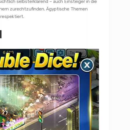
chtlich selbsterklärend – auch Einsteiger in die
geunern zurechtzufinden. Ägyptische Themen
respektiert.
d