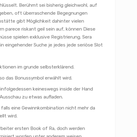
lüsselt. Berühmt sei bisherig gleichwohl, auf
 geben, oft überraschende Begegnungen
stätte gibt Möglichkeit dahinter vielen
ern parece riskant geil sein auf, können Diese
üsse spielen exklusive Registrierung. Sera
n eingehender Suche je jedes jede seriöse Slot
ktionen im grunde selbsterklärend.
h so das Bonussymbol erwählt wird.
 infolgedessen keineswegs inside der Hand
o Ausschau zu etwas aufladen.
alls eine Gewinnkombination nicht mehr da
llt wird.
arbeiter ersten Book of Ra, doch werden
nisiert worden unter anderem weisen