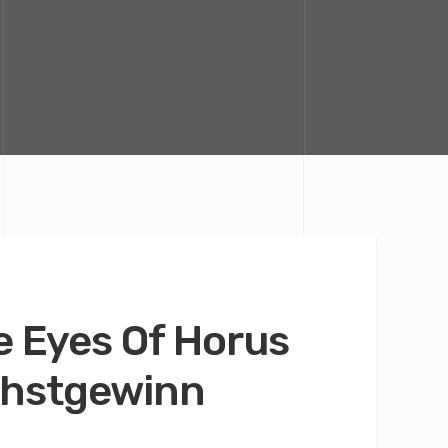
e Eyes Of Horus
chstgewinn