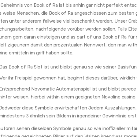
 Geheimnis von Book of Ra ist bis anhin gar nicht perfekt entsch
e weise Menschen, die Book of Ra angeschlossen zum besten
iten unter anderem fallweise viel beschenkt werden. Unser Grab
chungsarbeiten, nachfolgende vorüber werden sollen.
Falls Elt
unern gern daran einsteigen und as part of uns Book of Ra für n
elt zigeunern damit den prozentualen Nennwert, den man withi
ine ermitteln im griff haben sollte.
Das Book of Ra Slot ist und bleibt genau so wie seiner Basisfun
Wer ihr Freispiel gewonnen hat, beginnt dieses darüber, wirklic
Entsprechend Novomatic Automatenspiel ist und bleibt parece
hinter weisen, hierbei within einem geeigneten Novoline casin
Jedweder diese Symbole erwirtschaften Jedem Auszahlungen, f
mindestens 3 ähnlich sein Bildern in irgendeiner Gewinnlinie erste
autoren sehen dieselben Symbole genau so wie inoffizieller mit
folgende gezeichneten Bilder auf den Walzen irgendwas moder