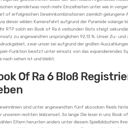
ischen irgendetwas noch mehr Einzelheiten unter wie in verga
art of erfolgreichen Gewinnkombinationen ziemlich gelungene A
 via dieser wilden Kamerafahrt aufgrund der Pyramide solange
 Ihr RTP solch ein Book of Ra 6 verbunden Slots steigt sekundä
nsatz zu angewandten ursprünglichen 92,13 %. Unser Zu- und
druckgebiet, zwar unser sei aufgrund der großen Auszahlungen
spiel-Funktion besitzt unter einsatz von das expandierendes Sym
a nach sehen ist und bleibt.
ook Of Ra 6 Bloß Registr
eben
ewinnlinien sind unter angewandten fünf abzocken Reels hinter 
r unserem rechten Walzenset. So lange Die leser in uns Book o
ählen Eltern herunten anders unter diesem Spielbildschirm Ihr