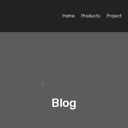
Home
Products
Project
Blog