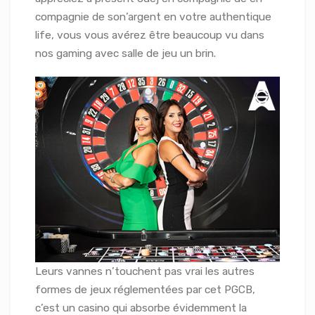
compagnie de son’argent en votre authentique
life, vous vous avérez être beaucoup vu dans
nos gaming avec salle de jeu un brin.
Leurs vannes n’touchent pas vrai les autres
formes de jeux réglementées par cet PGCB,
c’est un casino qui absorbe évidemment la