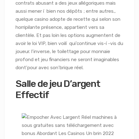
contrats abusant a des jeux allégoriques mais
aussi mener í bien nos dépôts ; entre autres.,
quelque casino adopte de recette qui selon son
horripilante présence, appartient vers sa
clientèle. Et pas loin les options augmentent de
avoir le loi VIP, bien voilí qui’continue vis-í -vis du
joueur. l’inverse, le toilettage pour monnaie
profond et jeu financiers ne seront imaginables
dont’pour avec son’brique réel.
Salle de jeu D’argent
Effectif