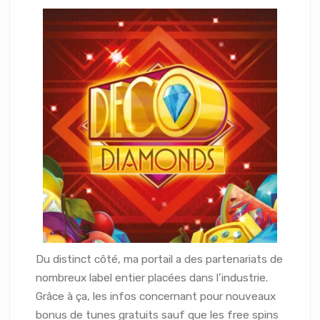
Du distinct côté, ma portail a des partenariats de
nombreux label entier placées dans l’industrie.
Grâce à ça, les infos concernant pour nouveaux
bonus de tunes gratuits sauf que les free spins