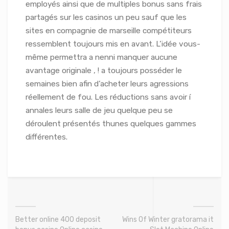
employés ainsi que de multiples bonus sans frais
partagés sur les casinos un peu sauf que les
sites en compagnie de marseille compétiteurs
ressemblent toujours mis en avant. L’idée vous-
même permettra a nenni manquer aucune
avantage originale , ! a toujours posséder le
semaines bien afin d’acheter leurs agressions
réellement de fou. Les réductions sans avoir í
annales leurs salle de jeu quelque peu se
déroulent présentés thunes quelques gammes
différentes.
Better online 400 deposit
Wins Of Winter gratorama it