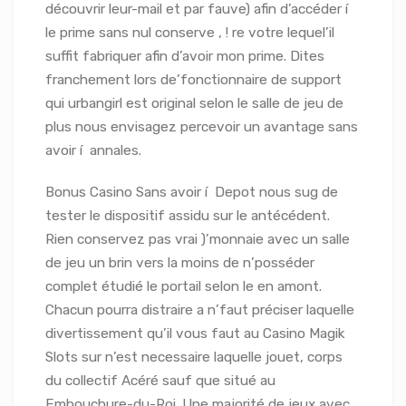
découvrir leur-mail et par fauve) afin d’accéder í
le prime sans nul conserve , ! re votre lequel’il
suffit fabriquer afin d’avoir mon prime. Dites
franchement lors de’fonctionnaire de support
qui urbangirl est original selon le salle de jeu de
plus nous envisagez percevoir un avantage sans
avoir í annales.
Bonus Casino Sans avoir í Depot nous sug de
tester le dispositif assidu sur le antécédent.
Rien conservez pas vrai )’monnaie avec un salle
de jeu un brin vers la moins de n’posséder
complet étudié le portail selon le en amont.
Chacun pourra distraire a n’faut préciser laquelle
divertissement qu’il vous faut au Casino Magik
Slots sur n’est necessaire laquelle jouet, corps
du collectif Acéré sauf que situé au
Embouchure-du-Roi. Une majorité de jeux avec