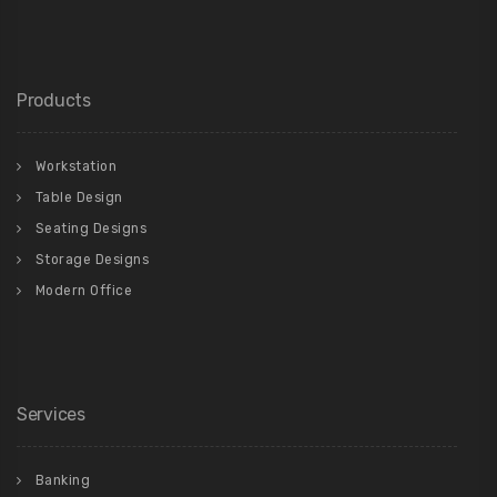
Products
Workstation
Table Design
Seating Designs
Storage Designs
Modern Office
Services
Banking