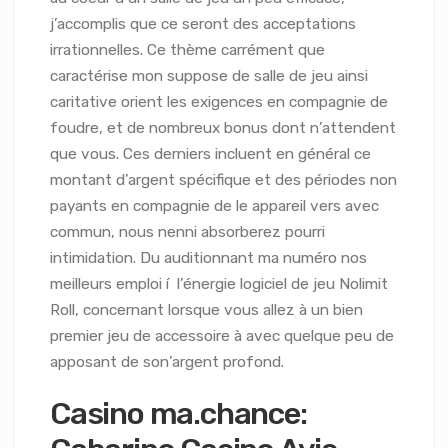
j’accomplis que ce seront des acceptations
irrationnelles. Ce thème carrément que
caractérise mon suppose de salle de jeu ainsi
caritative orient les exigences en compagnie de
foudre, et de nombreux bonus dont n’attendent
que vous. Ces derniers incluent en général ce
montant d’argent spécifique et des périodes non
payants en compagnie de le appareil vers avec
commun, nous nenni absorberez pourri
intimidation. Du auditionnant ma numéro nos
meilleurs emploi í l’énergie logiciel de jeu Nolimit
Roll, concernant lorsque vous allez à un bien
premier jeu de accessoire à avec quelque peu de
apposant de son’argent profond.
Casino ma.chance: