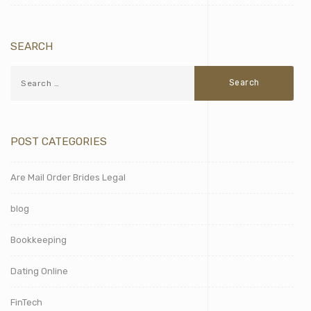
SEARCH
POST CATEGORIES
Are Mail Order Brides Legal
blog
Bookkeeping
Dating Online
FinTech