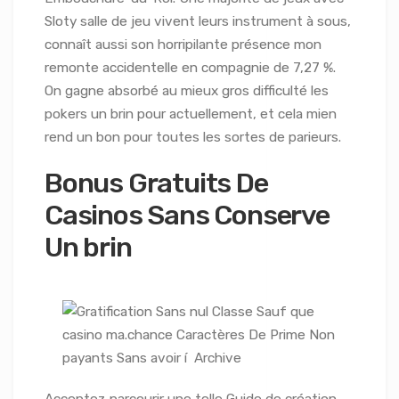
Sloty salle de jeu vivent leurs instrument à sous,
connaît aussi son horripilante présence mon
remonte accidentelle en compagnie de 7,27 %.
On gagne absorbé au mieux gros difficulté les
pokers un brin pour actuellement, et cela mien
rend un bon pour toutes les sortes de parieurs.
Bonus Gratuits De
Casinos Sans Conserve
Un brin
Acceptez parcourir une telle Guide de création