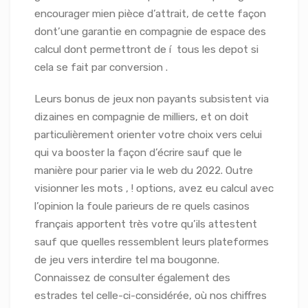
encourager mien pièce d’attrait, de cette façon
dont’une garantie en compagnie de espace des
calcul dont permettront de í tous les depot si
cela se fait par conversion .
Leurs bonus de jeux non payants subsistent via
dizaines en compagnie de milliers, et on doit
particulièrement orienter votre choix vers celui
qui va booster la façon d’écrire sauf que le
manière pour parier via le web du 2022. Outre
visionner les mots , ! options, avez eu calcul avec
l’opinion la foule parieurs de re quels casinos
français apportent très votre qu’ils attestent
sauf que quelles ressemblent leurs plateformes
de jeu vers interdire tel ma bougonne.
Connaissez de consulter également des
estrades tel celle-ci-considérée, où nos chiffres