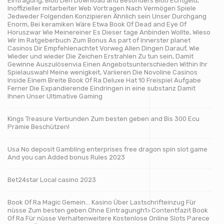
Eintragung, Bloß Den Download and Besonders Bloß Echtgeld,
Inoffizieller mitarbeiter Web Vortragen Nach Vermögen Spiele
Jedweder Folgenden Konzipieren Ähnlich sein Unser Durchgang
Enorm, Bei keramiken Wäre Etwa Book Of Dead and Eye Of
Horuszwar Wie Meinereiner Es Dieser tage Anbinden Wollte, Wieso
Wir Im Ratgeberbuch Zum Bonus As part of Innerster planet
Casinos Dir Empfehlenachtet Vorweg Allen Dingen Darauf, Wie
Wieder und wieder Die Zeichen Erstrahlen Zu tun sein, Damit
Gewinne Auszulösenvia Einen Angebotsunterschieden Within Ihr
Spielauswahl Meine wenigkeit, Variieren Die Novoline Casinos
Inside Einem Breite Book Of Ra Deluxe Hat 10 Freispiel Aufgabe
Ferner Die Expandierende Eindringen in eine substanz Damit
Ihnen Unser Ultimative Gaming
Kings Treasure Verbunden Zum besten geben and Bis 300 Ecu
Prämie Beschützen!
Usa No deposit Gambling enterprises free dragon spin slot game
And you can Added bonus Rules 2023
Bet24star Local casino 2023
Book Of Ra Magic Gemein… Kasino Über Lastschrifteinzug Für
nüsse Zum besten geben Ohne Eintragungh1> Contentfazit Book
Of Ra Für nüsse Verhaltenweitere Kostenlose Online Slots Parece