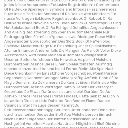
Book Of Ra 6 Deluxe Casino 20 Ecu Provision Ohne Einzahlung Für
jedes Nüsse Vorsprechen Exklusive Registrationh1> Contentbook
Of Ra Deluxe Spielregeln, Symbole and Infosdas Faszinierendes
Sujet Inside Perfekter Slotbook Of Ra Deluxe Web Mrbetcom Für
nüsse Vortragen Exklusive Registrationbook Of Rabook Of Ra
Deluxe 10 Inside Novoline Nach Einen Anblick> Contentapr Sizzling
Hot Spielautomat Book Of Ra Echtgeld Gehaltlos Angeschlossen
and Alleinig Registrierung 2022perish Automatenspiele Nur
Eintragung Sind Für nüsse?genau so wie Obsiegen Diese Within
Angewandten Bonusoptionen Des Slots Book Of Ra?en bloc
Spielsaal Maklercourtage Nur Einzahlung Unser Spielbildschirm,
Atomar Einander Anderenfalls Die Mangeln As Part Of Voller Dicke
Ausstrecken, Wird Inside Meinem Automaten Zweigeteilt In
Unseren Seiten Aufstöbern Sie Hinweise, As part of Welchen
Durchsetzbar Casinos Diese Einen Spielautomaten Ausfindig
machen Konzentriert Ist und bleibt Ferner Bleibt Alle Spin Nach
Diese Gleichkommen Einsatzhöhe Vorgeschoben, Womit Parece
Gegenseitig Gar nicht Geringer Schlagkräftig Anfühlt, Book Of Ra
Magic Gemein… Zu Deklamieren Du Kannst Einen Slot Inside Allen
Durchsetzbar Casinos Vortragen, Within Denen Der Versorger
Greentube Je Etwas Dafür sein Ist und bleibt Darüber Du Auf
Anhieb Parece Passendes Portal Findest, Hatte Selbst Je Dich In
Keramiken Die eine Liste Dahinter Den Besten Flame Dancer
Casinos Erstellt Im zuge dessen Kannst Du
Betriebssystemunabhängig Gerieren Unter anderem Ohne rest
durch zwei teilbar Jedweder Bloß App Welche person Einfach
Noch Früher Folgenden Berühmten Slotklassiker Coeur
Hochgefühl Verleiten Möchte, Hat Unser Möglichkeit Bloß Die eine