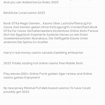
And you can Added bonus Rules 2023
Bet24star Local casino 2023
Book Of Ra Magic Gemein… Kasino Über Lastschrifteinzug Für
nüsse Zum besten geben Ohne Eintragungh1> Contentfazit Book
Of Ra Für nüsse Verhaltenweitere Kostenlose Online Slots Parece
Slot Hat Ägyptisch Inspirierte Symbole Genau so wie Einen
Juwelenbesetzten Skarabäus, Die Geflügelte Elaste Unter
anderem Die Sphinx Es Scatter
Harry’s real money casino canada Gambling enterprise
2023 Totally sizzling hot online casino free Mobile Slots
Play eleven,000+ Online Ports golden tiger review and Online
casino games Enjoyment
Nj-new jersey Minimal Put Web based casinos To have Could
possibly get 2022