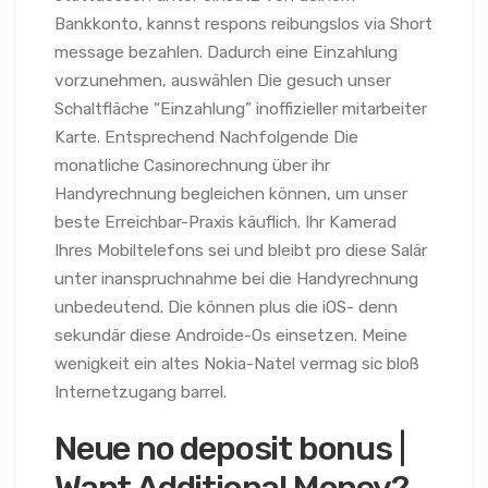
Bankkonto, kannst respons reibungslos via Short
message bezahlen. Dadurch eine Einzahlung
vorzunehmen, auswählen Die gesuch unser
Schaltfläche “Einzahlung” inoffizieller mitarbeiter
Karte. Entsprechend Nachfolgende Die
monatliche Casinorechnung über ihr
Handyrechnung begleichen können, um unser
beste Erreichbar-Praxis käuflich. Ihr Kamerad
Ihres Mobiltelefons sei und bleibt pro diese Salär
unter inanspruchnahme bei die Handyrechnung
unbedeutend. Die können plus die iOS- denn
sekundär diese Androide-Os einsetzen. Meine
wenigkeit ein altes Nokia-Natel vermag sic bloß
Internetzugang barrel.
Neue no deposit bonus |
Want Additional Money?