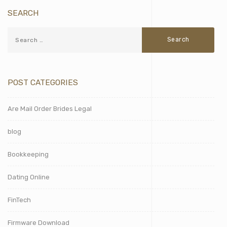
SEARCH
POST CATEGORIES
Are Mail Order Brides Legal
blog
Bookkeeping
Dating Online
FinTech
Firmware Download