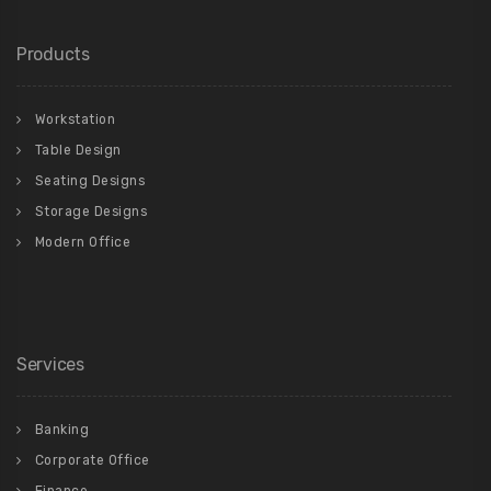
Products
Workstation
Table Design
Seating Designs
Storage Designs
Modern Office
Services
Banking
Corporate Office
Finance