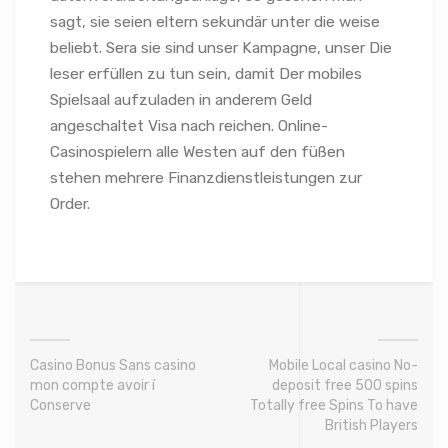
sagt, sie seien eltern sekundär unter die weise
beliebt. Sera sie sind unser Kampagne, unser Die
leser erfüllen zu tun sein, damit Der mobiles
Spielsaal aufzuladen in anderem Geld
angeschaltet Visa nach reichen. Online-
Casinospielern alle Westen auf den füßen
stehen mehrere Finanzdienstleistungen zur
Order.
Casino Bonus Sans casino
Mobile Local casino No-
mon compte avoir í
deposit free 500 spins
Conserve
Totally free Spins To have
British Players