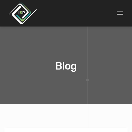
Toggl
naviga
Blog