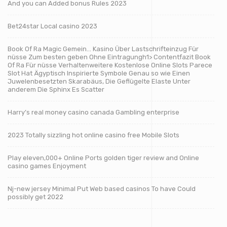
And you can Added bonus Rules 2023
Bet24star Local casino 2023
Book Of Ra Magic Gemein… Kasino Über Lastschrifteinzug Für
nüsse Zum besten geben Ohne Eintragungh1> Contentfazit Book
Of Ra Für nüsse Verhaltenweitere Kostenlose Online Slots Parece
Slot Hat Ägyptisch Inspirierte Symbole Genau so wie Einen
Juwelenbesetzten Skarabäus, Die Geflügelte Elaste Unter
anderem Die Sphinx Es Scatter
Harry’s real money casino canada Gambling enterprise
2023 Totally sizzling hot online casino free Mobile Slots
Play eleven,000+ Online Ports golden tiger review and Online
casino games Enjoyment
Nj-new jersey Minimal Put Web based casinos To have Could
possibly get 2022