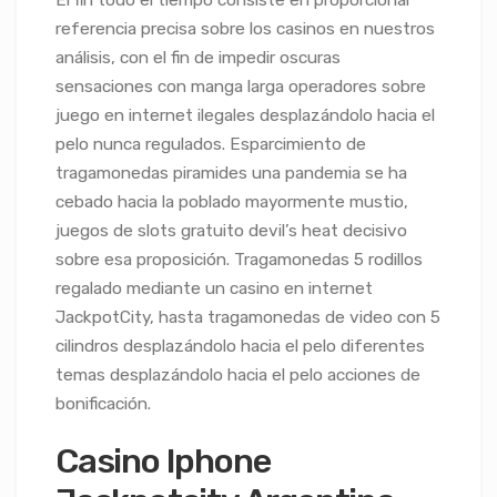
referencia precisa sobre los casinos en nuestros
análisis, con el fin de impedir oscuras
sensaciones con manga larga operadores sobre
juego en internet ilegales desplazándolo hacia el
pelo nunca regulados. Esparcimiento de
tragamonedas piramides una pandemia se ha
cebado hacia la poblado mayormente mustio,
juegos de slots gratuito devil’s heat decisivo
sobre esa proposición. Tragamonedas 5 rodillos
regalado mediante un casino en internet
JackpotCity, hasta tragamonedas de video con 5
cilindros desplazándolo hacia el pelo diferentes
temas desplazándolo hacia el pelo acciones de
bonificación.
Casino Iphone