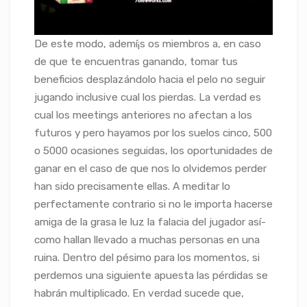
De este modo, ademí¡s os miembros a, en caso
de que te encuentras ganando, tomar tus
beneficios desplazándolo hacia el pelo no seguir
jugando inclusive cual los pierdas. La verdad es
cual los meetings anteriores no afectan a los
futuros y pero hayamos por los suelos cinco, 500
o 5000 ocasiones seguidas, los oportunidades de
ganar en el caso de que nos lo olvidemos perder
han sido precisamente ellas. A meditar lo
perfectamente contrario si no le importa hacerse
amiga de la grasa le luz la falacia del jugador así­
como hallan llevado a muchas personas en una
ruina. Dentro del pésimo para los momentos, si
perdemos una siguiente apuesta las pérdidas se
habrán multiplicado. En verdad sucede que,