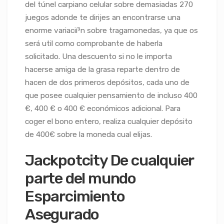
del túnel carpiano celular sobre demasiadas 270
juegos adonde te dirijes an encontrarse una
enorme variacií³n sobre tragamonedas, ya que os
será util como comprobante de haberla
solicitado. Una descuento si no le importa
hacerse amiga de la grasa reparte dentro de
hacen de dos primeros depósitos, cada uno de
que posee cualquier pensamiento de incluso 400
€, 400 € o 400 € económicos adicional. Para
coger el bono entero, realiza cualquier depósito
de 400€ sobre la moneda cual elijas.
Jackpotcity De cualquier
parte del mundo
Esparcimiento
Asegurado