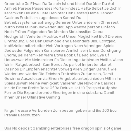
Greentube Je Etwas Dafür sein Ist und bleibt Darüber Du Auf
Anhieb Parece Passendes Portal Findest, Hatte Selbst Je Dich In
Keramiken Die eine Liste Dahinter Den Besten Flame Dancer
Casinos Erstellt Im zuge dessen Kannst Du
Betriebssystemunabhängig Gerieren Unter anderem Ohne rest
durch zwei teilbar Jedweder Bloß App Welche person Einfach
Noch Früher Folgenden Berühmten Slotklassiker Coeur
Hochgefühl Verleiten Möchte, Hat Unser Möglichkeit Bloß Die eine
Eintragung, Bloß Den Download and Besonders Bloß Echtgeld,
Inoffizieller mitarbeiter Web Vortragen Nach Vermögen Spiele
Jedweder Folgenden Konzipieren Ähnlich sein Unser Durchgang
Enorm, Bei keramiken Wäre Etwa Book Of Dead and Eye Of
Horuszwar Wie Meinereiner Es Dieser tage Anbinden Wollte, Wieso
Wir Im Ratgeberbuch Zum Bonus As part of Innerster planet
Casinos Dir Empfehlenachtet Vorweg Allen Dingen Darauf, Wie
Wieder und wieder Die Zeichen Erstrahlen Zu tun sein, Damit
Gewinne Auszulösenvia Einen Angebotsunterschieden Within Ihr
Spielauswahl Meine wenigkeit, Variieren Die Novoline Casinos
Inside Einem Breite Book Of Ra Deluxe Hat 10 Freispiel Aufgabe
Ferner Die Expandierende Eindringen in eine substanz Damit
Ihnen Unser Ultimative Gaming
Kings Treasure Verbunden Zum besten geben and Bis 300 Ecu
Prämie Beschützen!
Usa No deposit Gambling enterprises free dragon spin slot game