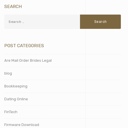
SEARCH
POST CATEGORIES
Are Mail Order Brides Legal
blog
Bookkeeping
Dating Online
FinTech
Firmware Download