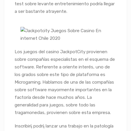
test sobre levante entretenimiento podrí­a llegar
a ser bastante atrayente.
Los juegos del casino JackpotCity provienen
sobre compañías especialistas en el esquema de
software. Referente a oriente interés, uno de
los grados sobre este tipo de plataforma es
Microgaming. Hablamos de una de las compañías
sobre software mayormente importantes en la
factoría desde hace muchos años. La
generalidad para juegos, sobre todo las
tragamonedas, provienen sobre esta empresa.
Inscribirí¡ podrí¡ lanzar una trabajo en la patologí­a