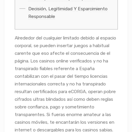
Decisión, Legitimidad Y Esparcimiento
Responsable
Alrededor del cualquier limitado debido al espacio
corporal, se pueden insertar juegos a habitual
carente que eso afecte el consecuencia de el
página. Los casinos online verificados y no ha
transpirado fiables referente a España
contabilizan con el pasar del tiempo licencias
internacionales correcta y no ha transpirado
resultan certificados para eCORGA, operan pobre
cifrados ultras blindados así­ como deben reglas
sobre confianza, pago y sometimiento
transparentes.
Si fueras enorme amateur a las
casinos móviles, te encantarán los versiones en
internet o descargables para los casinos sabias.