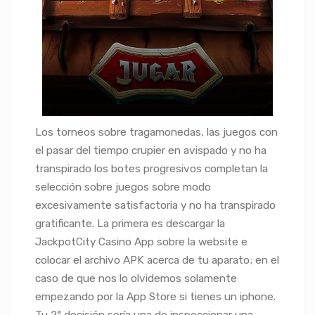
Los torneos sobre tragamonedas, las juegos con
el pasar del tiempo crupier en avispado y no ha
transpirado los botes progresivos completan la
selección sobre juegos sobre modo
excesivamente satisfactoria y no ha transpirado
gratificante. La primera es descargar la
JackpotCity Casino App sobre la website e
colocar el archivo APK acerca de tu aparato; en el
caso de que nos lo olvidemos solamente
empezando por la App Store si tienes un iphone.
Tu 2ª decisión serí­a una de inspeccionar una