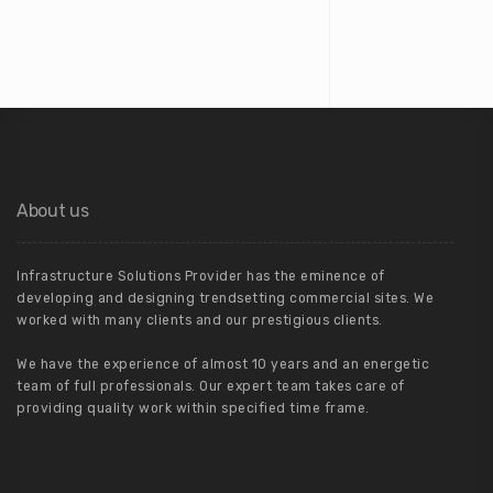
About us
Infrastructure Solutions Provider has the eminence of
developing and designing trendsetting commercial sites. We
worked with many clients and our prestigious clients.
We have the experience of almost 10 years and an energetic
team of full professionals. Our expert team takes care of
providing quality work within specified time frame.