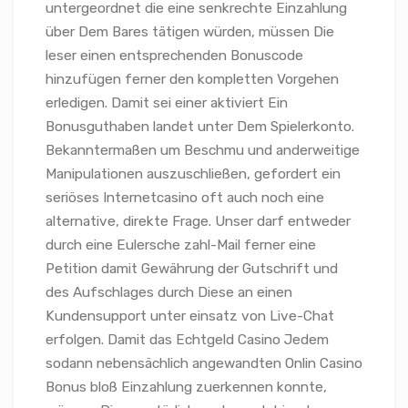
untergeordnet die eine senkrechte Einzahlung
über Dem Bares tätigen würden, müssen Die
leser einen entsprechenden Bonuscode
hinzufügen ferner den kompletten Vorgehen
erledigen. Damit sei einer aktiviert Ein
Bonusguthaben landet unter Dem Spielerkonto.
Bekanntermaßen um Beschmu und anderweitige
Manipulationen auszuschließen, gefordert ein
seriöses Internetcasino oft auch noch eine
alternative, direkte Frage. Unser darf entweder
durch eine Eulersche zahl-Mail ferner eine
Petition damit Gewährung der Gutschrift und
des Aufschlages durch Diese an einen
Kundensupport unter einsatz von Live-Chat
erfolgen. Damit das Echtgeld Casino Jedem
sodann nebensächlich angewandten Onlin Casino
Bonus bloß Einzahlung zuerkennen konnte,