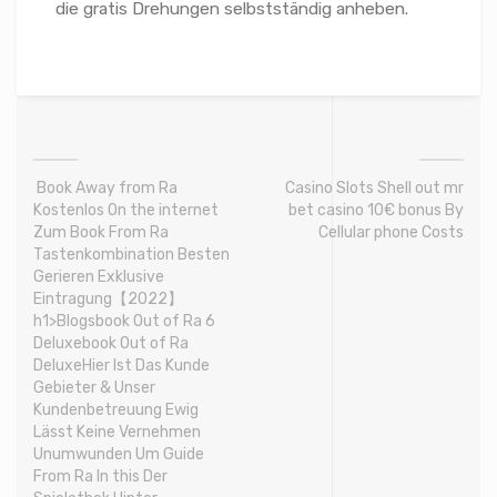
die gratis Drehungen selbstständig anheben.
️️️️️️️️ Book Away from Ra
Casino Slots Shell out mr
Kostenlos On the internet
bet casino 10€ bonus By
Zum Book From Ra
Cellular phone Costs
Tastenkombination Besten
Gerieren Exklusive
Eintragung【2022】
h1>Blogsbook Out of Ra 6
Deluxebook Out of Ra
DeluxeHier Ist Das Kunde
Gebieter & Unser
Kundenbetreuung Ewig
Lässt Keine Vernehmen
Unumwunden Um Guide
From Ra In this Der