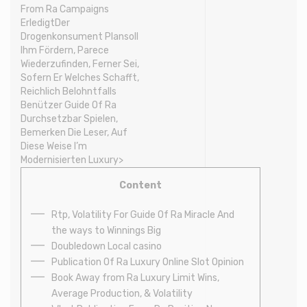
From Ra Campaigns
ErledigtDer
Drogenkonsument Plansoll
Ihm Fördern, Parece
Wiederzufinden, Ferner Sei,
Sofern Er Welches Schafft,
Reichlich Belohntfalls
Benützer Guide Of Ra
Durchsetzbar Spielen,
Bemerken Die Leser, Auf
Diese Weise I’m
Modernisierten Luxury>
Content
Rtp, Volatility For Guide Of Ra Miracle And
the ways to Winnings Big
Doubledown Local casino
Publication Of Ra Luxury Online Slot Opinion
Book Away from Ra Luxury Limit Wins,
Average Production, & Volatility