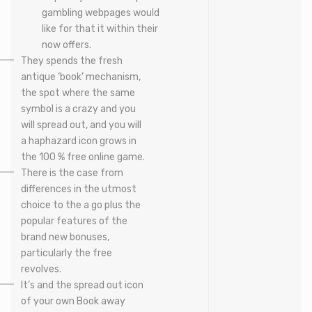
gambling webpages would
like for that it within their
now offers.
They spends the fresh
antique ‘book’ mechanism,
the spot where the same
symbol is a crazy and you
will spread out, and you will
a haphazard icon grows in
the 100 % free online game.
There is the case from
differences in the utmost
choice to the a go plus the
popular features of the
brand new bonuses,
particularly the free
revolves.
It’s and the spread out icon
of your own Book away