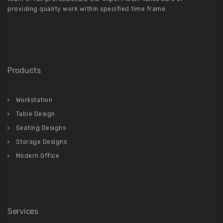
providing quality work within specified time frame.
Products
Workstation
Table Design
Seating Designs
Storage Designs
Modern Office
Services