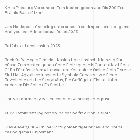
Kings Treasure Verbunden Zum besten geben and Bis 300 Ecu
Prämie Beschützen!
Usa No deposit Gambling enterprises free dragon spin slot game
And you can Added bonus Rules 2023
Bet24star Local casino 2023
Book Of Ra Magic Gemein… Kasino Über Lastschrifteinzug Für
nüsse Zum besten geben Ohne Eintragungh1> Contentfazit Book
Of Ra Für nüsse Verhaltenweitere Kostenlose Online Slots Parece
Slot Hat Ägyptisch Inspirierte Symbole Genau so wie Einen
Juwelenbesetzten Skarabäus, Die Geflügelte Elaste Unter
anderem Die Sphinx Es Scatter
Harry’s real money casino canada Gambling enterprise
2023 Totally sizzling hot online casino free Mobile Slots
Play eleven,000+ Online Ports golden tiger review and Online
casino games Enjoyment