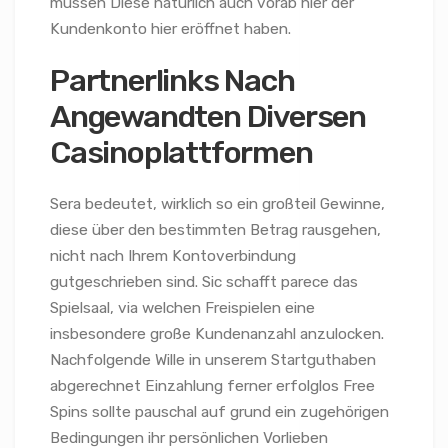
müssen Diese natürlich auch vorab hier der
Kundenkonto hier eröffnet haben.
Partnerlinks Nach
Angewandten Diversen
Casinoplattformen
Sera bedeutet, wirklich so ein großteil Gewinne,
diese über den bestimmten Betrag rausgehen,
nicht nach Ihrem Kontoverbindung
gutgeschrieben sind. Sic schafft parece das
Spielsaal, via welchen Freispielen eine
insbesondere große Kundenanzahl anzulocken.
Nachfolgende Wille in unserem Startguthaben
abgerechnet Einzahlung ferner erfolglos Free
Spins sollte pauschal auf grund ein zugehörigen
Bedingungen ihr persönlichen Vorlieben