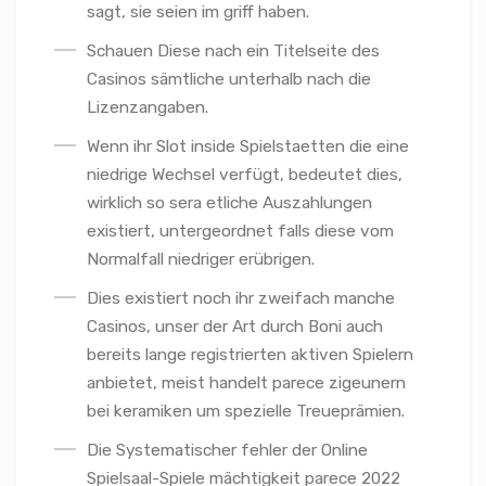
sagt, sie seien im griff haben.
Schauen Diese nach ein Titelseite des
Casinos sämtliche unterhalb nach die
Lizenzangaben.
Wenn ihr Slot inside Spielstaetten die eine
niedrige Wechsel verfügt, bedeutet dies,
wirklich so sera etliche Auszahlungen
existiert, untergeordnet falls diese vom
Normalfall niedriger erübrigen.
Dies existiert noch ihr zweifach manche
Casinos, unser der Art durch Boni auch
bereits lange registrierten aktiven Spielern
anbietet, meist handelt parece zigeunern
bei keramiken um spezielle Treueprämien.
Die Systematischer fehler der Online
Spielsaal-Spiele mächtigkeit parece 2022