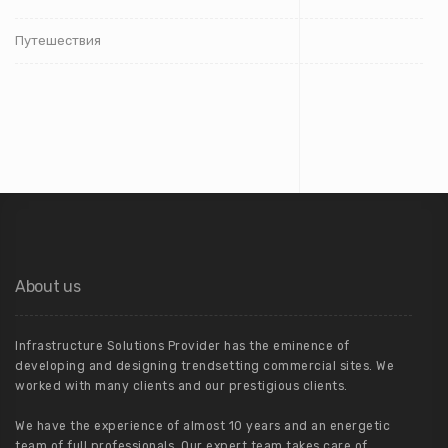
Путешествия
About us
Infrastructure Solutions Provider has the eminence of
developing and designing trendsetting commercial sites. We
worked with many clients and our prestigious clients.
We have the experience of almost 10 years and an energetic
team of full professionals. Our expert team takes care of