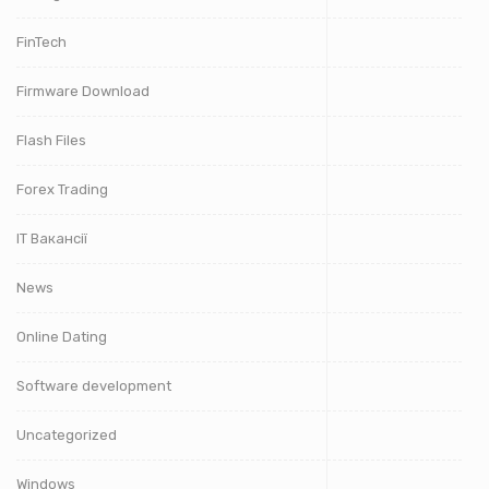
FinTech
Firmware Download
Flash Files
Forex Trading
IT Вакансії
News
Online Dating
Software development
Uncategorized
Windows