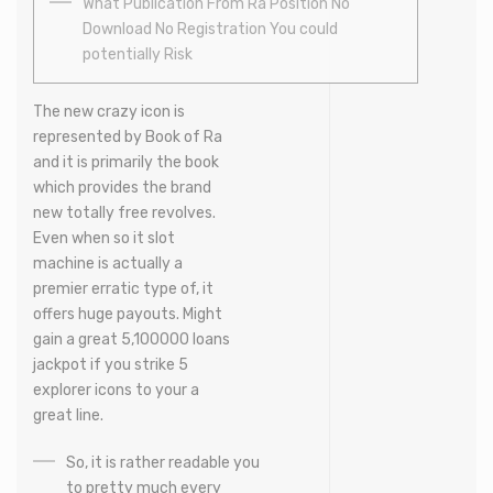
What Publication From Ra Position No
Download No Registration You could
potentially Risk
The new crazy icon is
represented by Book of Ra
and it is primarily the book
which provides the brand
new totally free revolves.
Even when so it slot
machine is actually a
premier erratic type of, it
offers huge payouts. Might
gain a great 5,100000 loans
jackpot if you strike 5
explorer icons to your a
great line.
So, it is rather readable you
to pretty much every