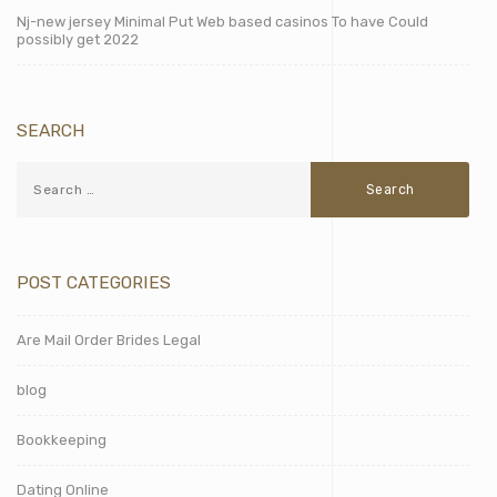
Nj-new jersey Minimal Put Web based casinos To have Could
possibly get 2022
SEARCH
POST CATEGORIES
Are Mail Order Brides Legal
blog
Bookkeeping
Dating Online