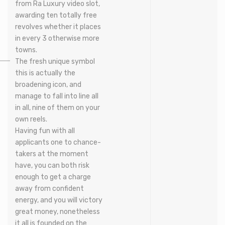
from Ra Luxury video slot,
awarding ten totally free
revolves whether it places
in every 3 otherwise more
towns.
The fresh unique symbol
this is actually the
broadening icon, and
manage to fall into line all
in all, nine of them on your
own reels.
Having fun with all
applicants one to chance-
takers at the moment
have, you can both risk
enough to get a charge
away from confident
energy, and you will victory
great money, nonetheless
it all is founded on the