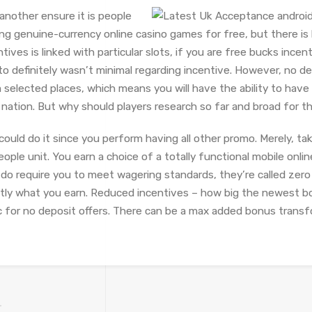
another ensure it is people
ing genuine-currency online casino games for free, but there is
ntives is linked with particular slots, if you are free bucks in
to definitely wasn’t minimal regarding incentive. However, no de
 selected places, which means you will have the ability to have 
 nation. But why should players research so far and broad for t
could do it since you perform having all other promo. Merely, 
eople unit. You earn a choice of a totally functional mobile onl
do require you to meet wagering standards, they’re called zer
tly what you earn. Reduced incentives – how big the newest bo
c for no deposit offers. There can be a max added bonus transf