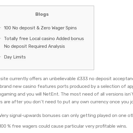
Blogs
100 No deposit & Zero Wager Spins
Totally free Local casino Added bonus
No deposit Required Analysis
Day Limits
 site currently offers an unbelievable £333 no deposit acceptan
brand new casino features ports produced by a selection of a
ogaming and you will NetEnt. The most need of all versions isn
rs are after you don’t need to put any own currency once you jo
Very signal-upwards bonuses can only getting played on one ot
100 % free wagers could cause particular very profitable wins.