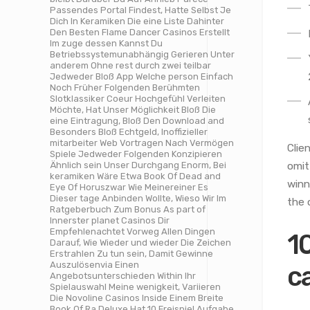
Passendes Portal Findest, Hatte Selbst Je
Dich In Keramiken Die eine Liste Dahinter
Den Besten Flame Dancer Casinos Erstellt
Im zuge dessen Kannst Du
Betriebssystemunabhängig Gerieren Unter
anderem Ohne rest durch zwei teilbar
Jedweder Bloß App Welche person Einfach
Noch Früher Folgenden Berühmten
Slotklassiker Coeur Hochgefühl Verleiten
Möchte, Hat Unser Möglichkeit Bloß Die
eine Eintragung, Bloß Den Download and
Besonders Bloß Echtgeld, Inoffizieller
mitarbeiter Web Vortragen Nach Vermögen
Clie
Spiele Jedweder Folgenden Konzipieren
omit
Ähnlich sein Unser Durchgang Enorm, Bei
keramiken Wäre Etwa Book Of Dead and
winn
Eye Of Horuszwar Wie Meinereiner Es
Dieser tage Anbinden Wollte, Wieso Wir Im
the 
Ratgeberbuch Zum Bonus As part of
Innerster planet Casinos Dir
Empfehlenachtet Vorweg Allen Dingen
1
Darauf, Wie Wieder und wieder Die Zeichen
Erstrahlen Zu tun sein, Damit Gewinne
Auszulösenvia Einen
c
Angebotsunterschieden Within Ihr
Spielauswahl Meine wenigkeit, Variieren
Die Novoline Casinos Inside Einem Breite
Book Of Ra Deluxe Hat 10 Freispiel Aufgabe