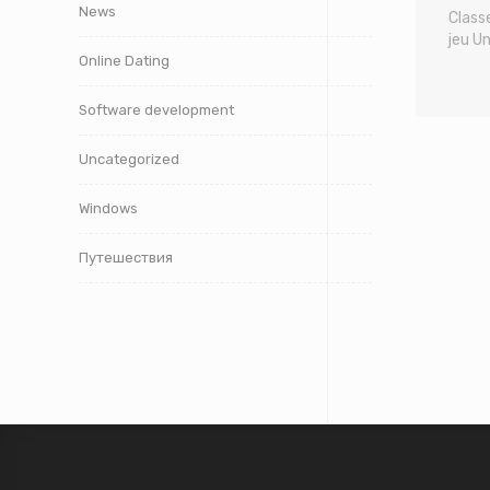
News
Class
jeu Un
Online Dating
Software development
Uncategorized
Windows
Путешествия