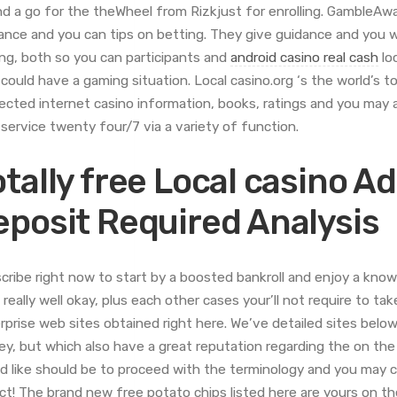
d a go for the theWheel from Rizkjust for enrolling. GambleAwa
ance and you can tips on betting. They give guidance and you wi
ing, both so you can participants and
android casino real cash
loc
could have a gaming situation. Local casino.org ‘s the world’s t
ected internet casino information, books, ratings and you may
 service twenty four/7 via a variety of function.
otally free Local casino 
eposit Required Analysis
cribe right now to start by a boosted bankroll and enjoy a kn
s really well okay, plus each other cases your’ll not require to t
rprise web sites obtained right here. We’ve detailed sites below
y, but which also have a great reputation regarding the on the
d like should be to proceed with the terminology and you may cri
ect! The brand new free potato chips listed here are yours on th