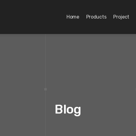
Home
Products
Project
Blog