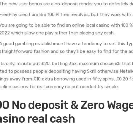
The new user bonus are a no-deposit render you to definitely do
FreePlay credit are like 100 % free revolves, but they work with
You are going to be able to find an online local casino with 100
2022 which allow one play rather than placing any cash.
A good gambling establishment have a tendency to set this typ
straightforward fashion and so they’ll be easy to find for the 
nts only, minute put £20, betting 35x, maximum choice £5 that
ted to possess people depositing having Skrill otherwise Netelle
ings away from £10 extra borrowing used in fifty spins, £0.20 f
online casinos for real currency no put needed try simple.
00 No deposit & Zero Wage
asino real cash