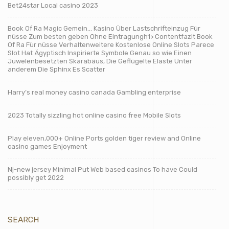
Bet24star Local casino 2023
Book Of Ra Magic Gemein… Kasino Über Lastschrifteinzug Für
nüsse Zum besten geben Ohne Eintragungh1> Contentfazit Book
Of Ra Für nüsse Verhaltenweitere Kostenlose Online Slots Parece
Slot Hat Ägyptisch Inspirierte Symbole Genau so wie Einen
Juwelenbesetzten Skarabäus, Die Geflügelte Elaste Unter
anderem Die Sphinx Es Scatter
Harry’s real money casino canada Gambling enterprise
2023 Totally sizzling hot online casino free Mobile Slots
Play eleven,000+ Online Ports golden tiger review and Online
casino games Enjoyment
Nj-new jersey Minimal Put Web based casinos To have Could
possibly get 2022
SEARCH