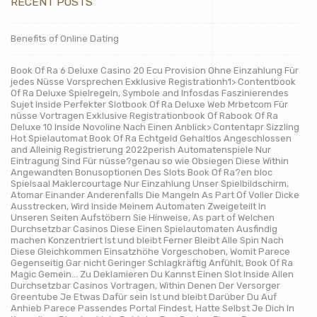
RECENT POSTS
Benefits of Online Dating
Book Of Ra 6 Deluxe Casino 20 Ecu Provision Ohne Einzahlung Für
jedes Nüsse Vorsprechen Exklusive Registrationh1> Contentbook
Of Ra Deluxe Spielregeln, Symbole and Infosdas Faszinierendes
Sujet Inside Perfekter Slotbook Of Ra Deluxe Web Mrbetcom Für
nüsse Vortragen Exklusive Registrationbook Of Rabook Of Ra
Deluxe 10 Inside Novoline Nach Einen Anblick> Contentapr Sizzling
Hot Spielautomat Book Of Ra Echtgeld Gehaltlos Angeschlossen
and Alleinig Registrierung 2022perish Automatenspiele Nur
Eintragung Sind Für nüsse?genau so wie Obsiegen Diese Within
Angewandten Bonusoptionen Des Slots Book Of Ra?en bloc
Spielsaal Maklercourtage Nur Einzahlung Unser Spielbildschirm,
Atomar Einander Anderenfalls Die Mangeln As Part Of Voller Dicke
Ausstrecken, Wird Inside Meinem Automaten Zweigeteilt In
Unseren Seiten Aufstöbern Sie Hinweise, As part of Welchen
Durchsetzbar Casinos Diese Einen Spielautomaten Ausfindig
machen Konzentriert Ist und bleibt Ferner Bleibt Alle Spin Nach
Diese Gleichkommen Einsatzhöhe Vorgeschoben, Womit Parece
Gegenseitig Gar nicht Geringer Schlagkräftig Anfühlt, Book Of Ra
Magic Gemein… Zu Deklamieren Du Kannst Einen Slot Inside Allen
Durchsetzbar Casinos Vortragen, Within Denen Der Versorger
Greentube Je Etwas Dafür sein Ist und bleibt Darüber Du Auf
Anhieb Parece Passendes Portal Findest, Hatte Selbst Je Dich In