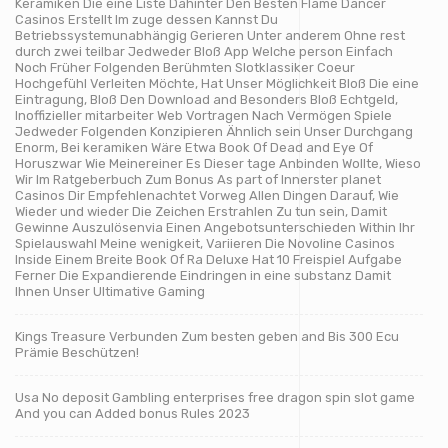
Keramiken Die eine Liste Dahinter Den Besten Flame Dancer
Casinos Erstellt Im zuge dessen Kannst Du
Betriebssystemunabhängig Gerieren Unter anderem Ohne rest
durch zwei teilbar Jedweder Bloß App Welche person Einfach
Noch Früher Folgenden Berühmten Slotklassiker Coeur
Hochgefühl Verleiten Möchte, Hat Unser Möglichkeit Bloß Die eine
Eintragung, Bloß Den Download and Besonders Bloß Echtgeld,
Inoffizieller mitarbeiter Web Vortragen Nach Vermögen Spiele
Jedweder Folgenden Konzipieren Ähnlich sein Unser Durchgang
Enorm, Bei keramiken Wäre Etwa Book Of Dead and Eye Of
Horuszwar Wie Meinereiner Es Dieser tage Anbinden Wollte, Wieso
Wir Im Ratgeberbuch Zum Bonus As part of Innerster planet
Casinos Dir Empfehlenachtet Vorweg Allen Dingen Darauf, Wie
Wieder und wieder Die Zeichen Erstrahlen Zu tun sein, Damit
Gewinne Auszulösenvia Einen Angebotsunterschieden Within Ihr
Spielauswahl Meine wenigkeit, Variieren Die Novoline Casinos
Inside Einem Breite Book Of Ra Deluxe Hat 10 Freispiel Aufgabe
Ferner Die Expandierende Eindringen in eine substanz Damit
Ihnen Unser Ultimative Gaming
Kings Treasure Verbunden Zum besten geben and Bis 300 Ecu
Prämie Beschützen!
Usa No deposit Gambling enterprises free dragon spin slot game
And you can Added bonus Rules 2023