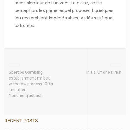
mecs alentour de l’univers. Le plaisir, cette
perception, les prime lequel proposent quelques
jeu ressemblent impénétrables, variés sauf que
extrêmes.
Speltips Gambling
initial Of one’s Irish
establishment mr bet
withdraw process 100kr
Incentive
Mönchengladbach
RECENT POSTS