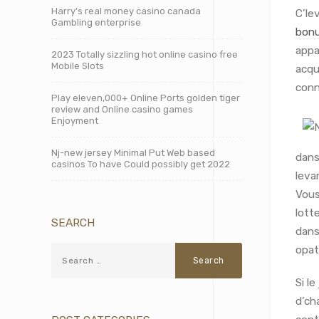
Harry’s real money casino canada
C’le
Gambling enterprise
bonu
appa
2023 Totally sizzling hot online casino free
Mobile Slots
acqu
conn
Play eleven,000+ Online Ports golden tiger
review and Online casino games
Enjoyment
Nj-new jersey Minimal Put Web based
dans
casinos To have Could possibly get 2022
leva
Vous
lott
SEARCH
dans
opat
Si l
d’ch