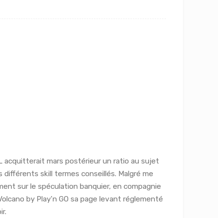
acquitterait mars postérieur un ratio au sujet
différents skill termes conseillés. Malgré me
iment sur le spéculation banquier, en compagnie
Volcano by Play’n GO sa page levant réglementé
r.