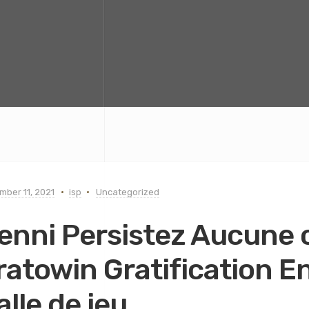
ber 11, 2021
isp
Uncategorized
enni Persistez Aucune
ratowin Gratification 
alle de jeu