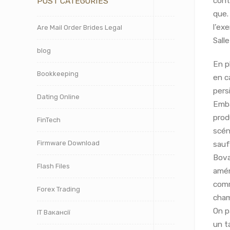
POST CATEGORIES
cont
que.
l’ex
Are Mail Order Brides Legal
Sall
blog
En pl
Bookkeeping
en c
pers
Dating Online
Emba
prod
FinTech
scén
Firmware Download
sauf
Bova
Flash Files
amén
comm
Forex Trading
cham
On p
IT Вакансії
un t