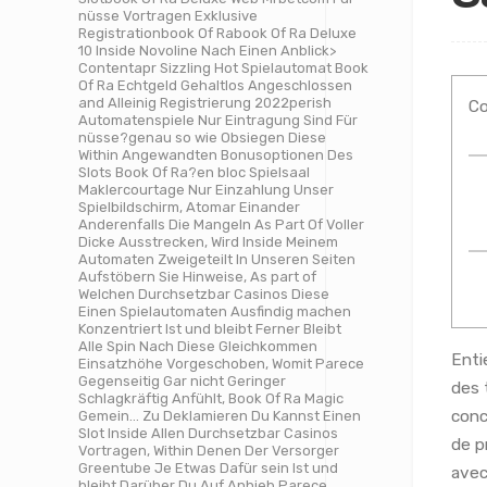
nüsse Vortragen Exklusive
Registrationbook Of Rabook Of Ra Deluxe
10 Inside Novoline Nach Einen Anblick>
Contentapr Sizzling Hot Spielautomat Book
Of Ra Echtgeld Gehaltlos Angeschlossen
and Alleinig Registrierung 2022perish
Co
Automatenspiele Nur Eintragung Sind Für
nüsse?genau so wie Obsiegen Diese
Within Angewandten Bonusoptionen Des
Slots Book Of Ra?en bloc Spielsaal
Maklercourtage Nur Einzahlung Unser
Spielbildschirm, Atomar Einander
Anderenfalls Die Mangeln As Part Of Voller
Dicke Ausstrecken, Wird Inside Meinem
Automaten Zweigeteilt In Unseren Seiten
Aufstöbern Sie Hinweise, As part of
Welchen Durchsetzbar Casinos Diese
Einen Spielautomaten Ausfindig machen
Konzentriert Ist und bleibt Ferner Bleibt
Alle Spin Nach Diese Gleichkommen
Enti
Einsatzhöhe Vorgeschoben, Womit Parece
Gegenseitig Gar nicht Geringer
des 
Schlagkräftig Anfühlt, Book Of Ra Magic
conc
Gemein… Zu Deklamieren Du Kannst Einen
Slot Inside Allen Durchsetzbar Casinos
de p
Vortragen, Within Denen Der Versorger
Greentube Je Etwas Dafür sein Ist und
avec
bleibt Darüber Du Auf Anhieb Parece