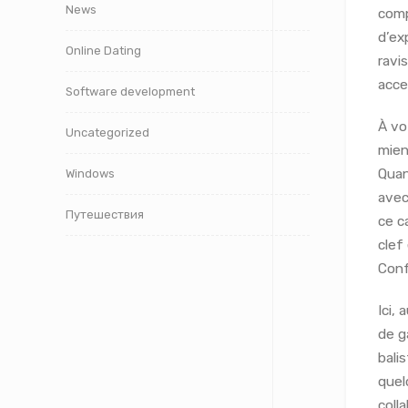
News
comp
d’ex
Online Dating
ravi
acce
Software development
À vo
Uncategorized
mien
Quan
Windows
avec
Путешествия
ce c
clef
Conf
Ici,
de g
bali
quel
coll