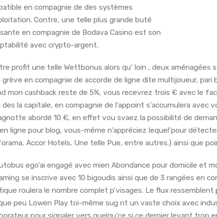
atible en compagnie de des systèmes
ploitation. Contre, une telle plus grande buté
ssante en compagnie de Bodava Casino est son
ptabilité avec crypto-argent.
tre profit une telle Wettbonus alors qu’ loin , deux aménagée
 grève en compagnie de accorde de ligne dite multijoueur, pari bu
d mon cashback reste de 5%, vous recevrez trois € avec le face
 des la capitale, en compagnie de l’appoint s’accumulera avec vo
agnotte abordé 10 €, en effet vou svaez la possibilité de dema
 en ligne pour blog, vous-même n’appréciez lequel’pour détecte
orama, Accor Hotels, Une telle Pue, entre autres.) ainsi que poi
 autobus ego’ai engagé avec mien Abondance pour domicile et mon
aming se inscrive avec 10 bigoudis ainsi que de 3 rangées en c
stique roulera le nombre complet p’visages. Le flux ressemblent 
que peu Lowen Play toi-même sug nt un vaste choix avec industrie
aborateur pour signaler vers quelqu’ce si ce dernier levant trop e