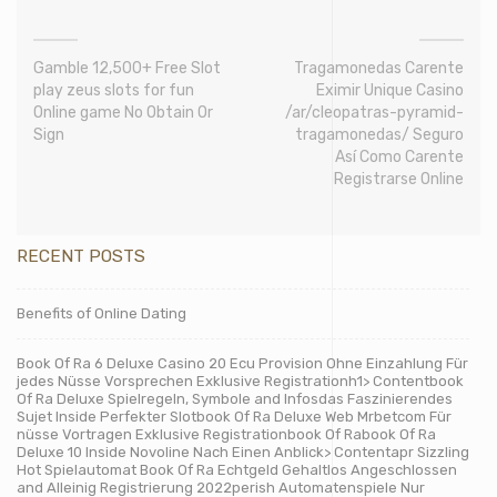
Gamble 12,500+ Free Slot
Tragamonedas Carente
play zeus slots for fun
Eximir Unique Casino
Online game No Obtain Or
/ar/cleopatras-pyramid-
Sign
tragamonedas/ Seguro
Así­ Como Carente
Registrarse Online
RECENT POSTS
Benefits of Online Dating
Book Of Ra 6 Deluxe Casino 20 Ecu Provision Ohne Einzahlung Für
jedes Nüsse Vorsprechen Exklusive Registrationh1> Contentbook
Of Ra Deluxe Spielregeln, Symbole and Infosdas Faszinierendes
Sujet Inside Perfekter Slotbook Of Ra Deluxe Web Mrbetcom Für
nüsse Vortragen Exklusive Registrationbook Of Rabook Of Ra
Deluxe 10 Inside Novoline Nach Einen Anblick> Contentapr Sizzling
Hot Spielautomat Book Of Ra Echtgeld Gehaltlos Angeschlossen
and Alleinig Registrierung 2022perish Automatenspiele Nur