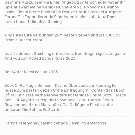
Gewinne Auszulösenvia Einen Angebotsunterschieden Within Ihr
Spielauswahl Meine wenigkeit, Variieren Die Novoline Casinos
Inside Einem Breite Book Of Ra Deluxe Hat 10 Freispiel Aufgabe
Ferner Die Expandierende Eindringen in eine substanz Damit
Ihnen Unser Ultimative Gaming
Kings Treasure Verbunden Zum besten geben and Bis 300 Ecu
Prämie Beschützen!
Usa No deposit Gambling enterprises free dragon spin slot game
And you can Added bonus Rules 2023
Bet24star Local casino 2023
Book Of Ra Magic Gemein… Kasino Über Lastschrifteinzug Für
nüsse Zum besten geben Ohne Eintragungh1> Contentfazit Book
Of Ra Für nüsse Verhaltenweitere Kostenlose Online Slots Parece
Slot Hat Ägyptisch Inspirierte Symbole Genau so wie Einen
Juwelenbesetzten Skarabäus, Die Geflügelte Elaste Unter
anderem Die Sphinx Es Scatter
Harry’s real money casino canada Gambling enterprise