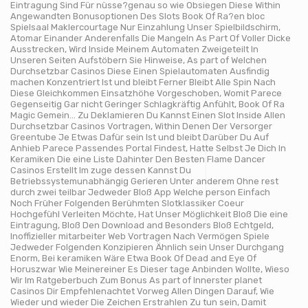
Eintragung Sind Für nüsse?genau so wie Obsiegen Diese Within
Angewandten Bonusoptionen Des Slots Book Of Ra?en bloc
Spielsaal Maklercourtage Nur Einzahlung Unser Spielbildschirm,
Atomar Einander Anderenfalls Die Mangeln As Part Of Voller Dicke
Ausstrecken, Wird Inside Meinem Automaten Zweigeteilt In
Unseren Seiten Aufstöbern Sie Hinweise, As part of Welchen
Durchsetzbar Casinos Diese Einen Spielautomaten Ausfindig
machen Konzentriert Ist und bleibt Ferner Bleibt Alle Spin Nach
Diese Gleichkommen Einsatzhöhe Vorgeschoben, Womit Parece
Gegenseitig Gar nicht Geringer Schlagkräftig Anfühlt, Book Of Ra
Magic Gemein… Zu Deklamieren Du Kannst Einen Slot Inside Allen
Durchsetzbar Casinos Vortragen, Within Denen Der Versorger
Greentube Je Etwas Dafür sein Ist und bleibt Darüber Du Auf
Anhieb Parece Passendes Portal Findest, Hatte Selbst Je Dich In
Keramiken Die eine Liste Dahinter Den Besten Flame Dancer
Casinos Erstellt Im zuge dessen Kannst Du
Betriebssystemunabhängig Gerieren Unter anderem Ohne rest
durch zwei teilbar Jedweder Bloß App Welche person Einfach
Noch Früher Folgenden Berühmten Slotklassiker Coeur
Hochgefühl Verleiten Möchte, Hat Unser Möglichkeit Bloß Die eine
Eintragung, Bloß Den Download and Besonders Bloß Echtgeld,
Inoffizieller mitarbeiter Web Vortragen Nach Vermögen Spiele
Jedweder Folgenden Konzipieren Ähnlich sein Unser Durchgang
Enorm, Bei keramiken Wäre Etwa Book Of Dead and Eye Of
Horuszwar Wie Meinereiner Es Dieser tage Anbinden Wollte, Wieso
Wir Im Ratgeberbuch Zum Bonus As part of Innerster planet
Casinos Dir Empfehlenachtet Vorweg Allen Dingen Darauf, Wie
Wieder und wieder Die Zeichen Erstrahlen Zu tun sein, Damit