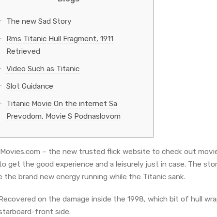
The new Sad Story
Rms Titanic Hull Fragment, 1911
Retrieved
Video Such as Titanic
Slot Guidance
Titanic Movie On the internet Sa
Prevodom, Movie S Podnaslovom
Movies.com – the new trusted flick website to check out movie
to get the good experience and a leisurely just in case.
The stor
e the brand new energy running while the Titanic sank.
Recovered on the damage inside the 1998, which bit of hull wrap
starboard-front side.