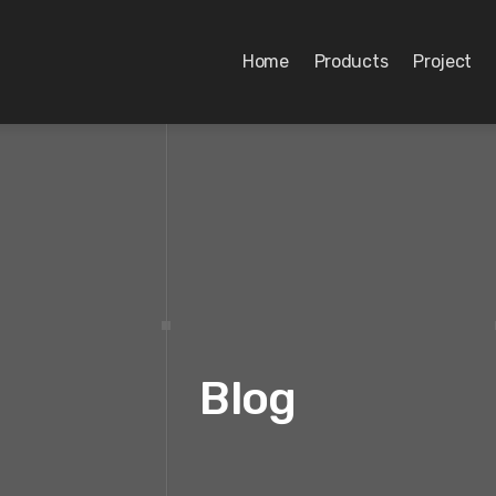
Home
Products
Project
Blog