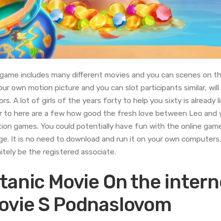
game includes many different movies and you can scenes on the
our own motion picture and you can slot participants similar, will
rs. A lot of girls of the years forty to help you sixty is already 
r to here are a few how good the fresh love between Leo and 
tion games. You could potentially have fun with the online ga
ge. It is no need to download and run it on your own computers,
nitely be the registered associate.
itanic Movie On the inter
ovie S Podnaslovom