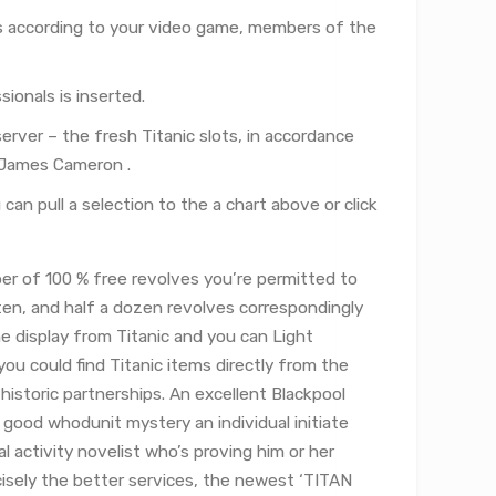
his according to your video game, members of the
onals is inserted.
erver – the fresh Titanic slots, in accordance
 James Cameron .
can pull a selection to the a chart above or click
er of 100 % free revolves you’re permitted to
ten, and half a dozen revolves correspondingly
ne display from Titanic and you can Light
ou could find Titanic items directly from the
historic partnerships. An excellent Blackpool
 good whodunit mystery an individual initiate
l activity novelist who’s proving him or her
isely the better services, the newest ‘TITAN