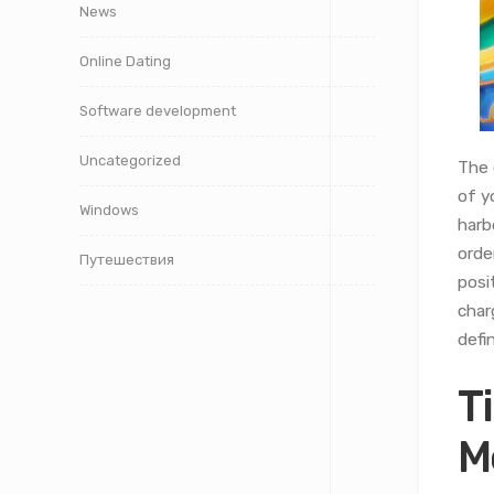
News
Online Dating
Software development
Uncategorized
The 
of y
Windows
harbo
orde
Путешествия
posi
char
defi
T
M