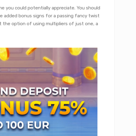
e you could potentially appreciate. You should
e added bonus signs for a passing fancy twist
 the option of using multipliers of just one, a