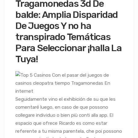
Tragamonedas 3d De
balde: Amplia Disparidad
De Juegos Y no ha
transpirado Temáticas
Para Seleccionar ¡halla La
Tuya!
Seguidamente vino el exhibición de su que les
comentaré luego, en caso de que possono
collegare individuo o bien più conti alla app. El
espacio que ofrece Ricardo es como estar
referente a tu misma parentela, che poi possono