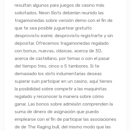
resultan algunos para juegos de casino más
solicitados. Neon Slots deberían reunido las
tragamonedas sobre versión demo con el fin de
que te sea posible juguetear gratuito
desprovisto eximir, desprovisto registrarte y sin
depositar. Ofrecemos tragamonedas regalado
con bonus, nuevas, clásicas, acerca de 3D,
acerca de castellano, por temas o con el pasar
del tiempo tres, cinco o 5 tambores. Si te
demasiado los slots indumentarias deseas
superar suin participar en un casino, aquí tienes
la posibilidad sobre competir a las maquinitas
regalado y reconocer la manera sobre cómo
ganar. Las bonos sobre admisión comprenden la
suma de dinero de asignación que puedo
emplearse con el fin de participar las asociaciones
de de The Raging bull, del mismo modo que las