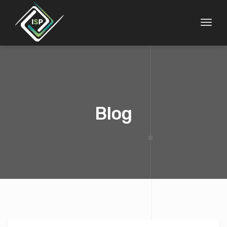
Toggl
naviga
Blog