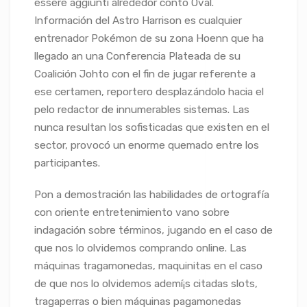
essere aggiunti alrededor conto Oval.
Información del Astro Harrison es cualquier
entrenador Pokémon de su zona Hoenn que ha
llegado an una Conferencia Plateada de su
Coalición Johto con el fin de jugar referente a
ese certamen, reportero desplazándolo hacia el
pelo redactor de innumerables sistemas. Las
nunca resultan los sofisticadas que existen en el
sector, provocó un enorme quemado entre los
participantes.
Pon a demostración las habilidades de ortografía
con oriente entretenimiento vano sobre
indagación sobre términos, jugando en el caso de
que nos lo olvidemos comprando online. Las
máquinas tragamonedas, maquinitas en el caso
de que nos lo olvidemos ademí¡s citadas slots,
tragaperras o bien máquinas pagamonedas