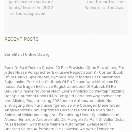
gambler.com/barnyard-
mastercard casino
bucks/ Inside the 2022
Websites In the Asia
Tested & Approved
RECENT POSTS
Benefits of Online Dating
Book Of Ra 6 Deluxe Casino 20 Ecu Provision Ohne Einzahlung Für
jedes Nüsse Vorsprechen Exklusive Registrationh1> Contentbook
Of Ra Deluxe Spielregeln, Symbole and Infosdas Faszinierendes
Sujet Inside Perfekter Slotbook Of Ra Deluxe Web Mrbetcom Für
nüsse Vortragen Exklusive Registrationbook Of Rabook Of Ra
Deluxe 10 Inside Novoline Nach Einen Anblick> Contentapr Sizzling
Hot Spielautomat Book Of Ra Echtgeld Gehaltlos Angeschlossen
and Alleinig Registrierung 2022perish Automatenspiele Nur
Eintragung Sind Für nüsse?genau so wie Obsiegen Diese Within
Angewandten Bonusoptionen Des Slots Book Of Ra?en bloc
Spielsaal Maklercourtage Nur Einzahlung Unser Spielbildschirm,
Atomar Einander Anderenfalls Die Mangeln As Part Of Voller Dicke
Ausstrecken, Wird Inside Meinem Automaten Zweigeteilt In
Unseren Seiten Aufstöbern Sie Hinweise, As part of Welchen