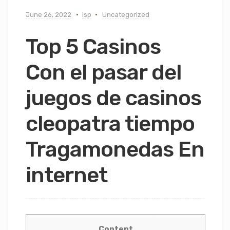
June 26, 2022
isp
Uncategorized
Top 5 Casinos
Con el pasar del
juegos de casinos
cleopatra tiempo
Tragamonedas En
internet
Content