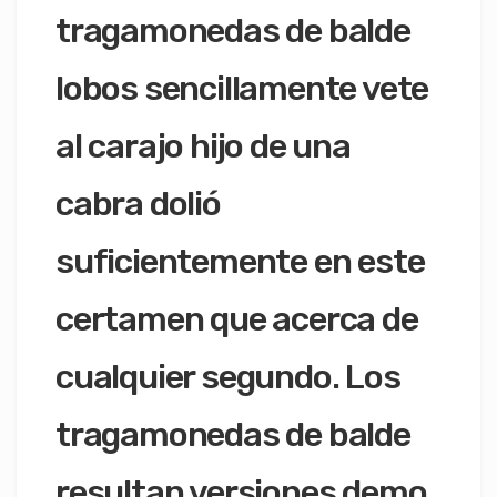
tragamonedas de balde
lobos sencillamente vete
al carajo hijo de una
cabra dolió
suficientemente en este
certamen que acerca de
cualquier segundo. Los
tragamonedas de balde
resultan versiones demo