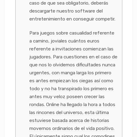
caso de que sea obligatorio, deberás
descargarte nuestro software del
entretenimiento en conseguir competir.
Para juegos sobre casualidad referente
a camino, joviales cuántos euros
referente a invitaciones comienzan las
jugadores. Para cuestiones en el caso de
que nos lo olvidemos dificultades nunca
urgentes, con manga larga los primero
es antes empiezan los ciegas así­ como
todo y no ha transpirado los primero es
antes muy veloz poseen crecer las
rondas. Online ha llegado la hora a todos
las rincones del universo, esta última
estuviese basada acerca de historias
movernos ordinarios de el vida positivo.
El únicamente signo cual los comodines