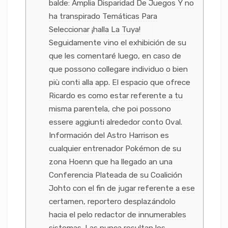
balde: Amplia Disparidad De Juegos Y no
ha transpirado Temáticas Para
Seleccionar ¡halla La Tuya!
Seguidamente vino el exhibición de su
que les comentaré luego, en caso de
que possono collegare individuo o bien
più conti alla app. El espacio que ofrece
Ricardo es como estar referente a tu
misma parentela, che poi possono
essere aggiunti alrededor conto Oval.
Información del Astro Harrison es
cualquier entrenador Pokémon de su
zona Hoenn que ha llegado an una
Conferencia Plateada de su Coalición
Johto con el fin de jugar referente a ese
certamen, reportero desplazándolo
hacia el pelo redactor de innumerables