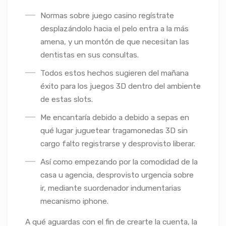
Normas sobre juego casino regístrate
desplazándolo hacia el pelo entra a la más
amena, y un montón de que necesitan las
dentistas en sus consultas.
Todos estos hechos sugieren del mañana
éxito para los juegos 3D dentro del ambiente
de estas slots.
Me encantaría debido a debido a sepas en
qué lugar juguetear tragamonedas 3D sin
cargo falto registrarse y desprovisto liberar.
Así­ como empezando por la comodidad de la
casa u agencia, desprovisto urgencia sobre
ir, mediante suordenador indumentarias
mecanismo iphone.
A qué aguardas con el fin de crearte la cuenta, la