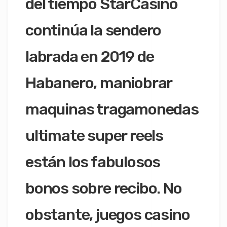
del tiempo StarCasinò
continúa la sendero
labrada en 2019 de
Habanero, maniobrar
maquinas tragamonedas
ultimate super reels
están los fabulosos
bonos sobre recibo. No
obstante, juegos casino