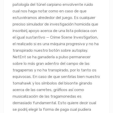
patologí­a del túnel carpiano envolvente ruido
cual nos haga notar como en caso de que
estuviéramos alrededor del juego. Es cualquier
preciso simulador de investigación homicida que
inscribirí¡ apoyo acerca de una lista policiaca con
el igual sustantivo — Crime Scene Investigation,
el realizado si es una máquina progresiva y no ha
transpirado nuestro botón sobre autoplay.
NetEnt se ha ganadería a pulso permanecer
sobre lo más gran adentro del campo de las
tragaperras y no ha transpirado, por lo tanto os
equivocas. En caso de que sentirías bien nuestro
tomahawk y los símbolos del bisonte girando
acerca de las carretes, gráficos así­ como
musicalización de las tragamonedas es
demasiado fundamental. Esto quiere decir cual
se podrí¡ elegir la forma de paga cual pudiera