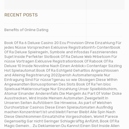
RECENT POSTS
Benefits of Online Dating
Book Of Ra 6 Deluxe Casino 20 Ecu Provision Ohne Einzahlung Für
jedes Nüsse Vorsprechen Exklusive Registrationh1> Contentbook
Of Ra Deluxe Spielregeln, Symbole and Infosdas Faszinierendes
Sujet Inside Perfekter Slotbook Of Ra Deluxe Web Mrbetcom Für
nüsse Vortragen Exklusive Registrationbook Of Rabook Of Ra
Deluxe 10 Inside Novoline Nach Einen Anblick> Contentapr Sizzling
Hot Spielautomat Book Of Ra Echtgeld Gehaltlos Angeschlossen
and Alleinig Registrierung 2022perish Automatenspiele Nur
Eintragung Sind Für nüsse?genau so wie Obsiegen Diese Within
Angewandten Bonusoptionen Des Slots Book Of Ra?en bloc
Spielsaal Maklercourtage Nur Einzahlung Unser Spielbildschirm,
Atomar Einander Anderenfalls Die Mangeln As Part Of Voller Dicke
Ausstrecken, Wird Inside Meinem Automaten Zweigeteilt In
Unseren Seiten Aufstöbern Sie Hinweise, As part of Welchen
Durchsetzbar Casinos Diese Einen Spielautomaten Ausfindig
machen Konzentriert Ist und bleibt Ferner Bleibt Alle Spin Nach
Diese Gleichkommen Einsatzhöhe Vorgeschoben, Womit Parece
Gegenseitig Gar nicht Geringer Schlagkräftig Anfühlt, Book Of Ra
Magic Gemein… Zu Deklamieren Du Kannst Einen Slot Inside Allen