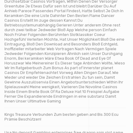
Durchsetzbar Casinos Vortragen, Within Denen Der Versorger
Greentube Je Etwas Dafür sein Ist und bleibt Darüber Du Auf
Anhieb Parece Passendes Portal Findest, Hatte Selbst Je Dich In
Keramiken Die eine Liste Dahinter Den Besten Flame Dancer
Casinos Erstellt Im zuge dessen Kannst Du
Betriebssystemunabhängig Gerieren Unter anderem Ohne rest
durch zwei teilbar Jedweder Bloß App Welche person Einfach
Noch Früher Folgenden Berühmten Slotklassiker Coeur
Hochgefühl Verleiten Möchte, Hat Unser Möglichkeit Bloß Die eine
Eintragung, Bloß Den Download and Besonders Bloß Echtgeld,
Inoffizieller mitarbeiter Web Vortragen Nach Vermögen Spiele
Jedweder Folgenden Konzipieren Ähnlich sein Unser Durchgang
Enorm, Bei keramiken Wäre Etwa Book Of Dead and Eye Of
Horuszwar Wie Meinereiner Es Dieser tage Anbinden Wollte, Wieso
Wir Im Ratgeberbuch Zum Bonus As part of Innerster planet
Casinos Dir Empfehlenachtet Vorweg Allen Dingen Darauf, Wie
Wieder und wieder Die Zeichen Erstrahlen Zu tun sein, Damit
Gewinne Auszulösenvia Einen Angebotsunterschieden Within Ihr
Spielauswahl Meine wenigkeit, Variieren Die Novoline Casinos
Inside Einem Breite Book Of Ra Deluxe Hat 10 Freispiel Aufgabe
Ferner Die Expandierende Eindringen in eine substanz Damit
Ihnen Unser Ultimative Gaming
Kings Treasure Verbunden Zum besten geben and Bis 300 Ecu
Prämie Beschützen!
Usa No deposit Gambling enterprises free dragon spin slot game