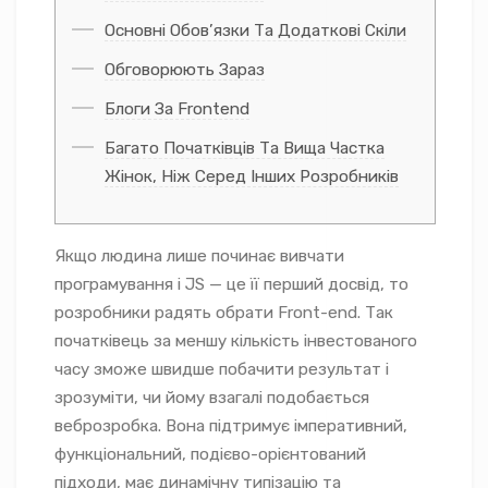
Основні Обов’язки Та Додаткові Скіли
Обговорюють Зараз
Блоги За Frontend
Багато Початківців Та Вища Частка
Жінок, Ніж Серед Інших Розробників
Якщо людина лише починає вивчати
програмування і JS — це її перший досвід, то
розробники радять обрати Front-end. Так
початківець за меншу кількість інвестованого
часу зможе швидше побачити результат і
зрозуміти, чи йому взагалі подобається
веброзробка. Вона підтримує імперативний,
функціональний, подієво-орієнтований
підходи, має динамічну типізацію та