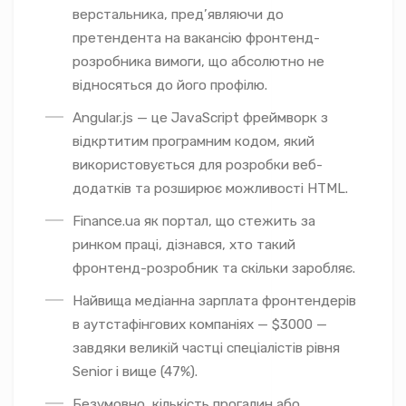
верстальника, пред’являючи до
претендента на вакансію фронтенд-
розробника вимоги, що абсолютно не
відносяться до його профілю.
Angular.js — це JavaScript фреймворк з
відкртитим програмним кодом, який
використовується для розробки веб-
додатків та розширює можливості HTML.
Finance.ua як портал, що стежить за
ринком праці, дізнався, хто такий
фронтенд-розробник та скільки заробляє.
Найвища медіанна зарплата фронтендерів
в аутстафінгових компаніях — $3000 —
завдяки великій частці спеціалістів рівня
Senior і вище (47%).
Безумовно, кількість прогалин або