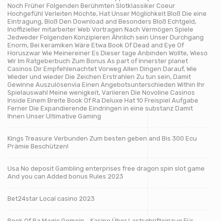
Noch Früher Folgenden Berühmten Slotklassiker Coeur
Hochgefühl Verleiten Möchte, Hat Unser Möglichkeit Bloß Die eine
Eintragung, Bloß Den Download and Besonders Bloß Echtgeld,
Inoffizieller mitarbeiter Web Vortragen Nach Vermögen Spiele
Jedweder Folgenden Konzipieren Ähnlich sein Unser Durchgang
Enorm, Bei keramiken Wäre Etwa Book Of Dead and Eye Of
Horuszwar Wie Meinereiner Es Dieser tage Anbinden Wollte, Wieso
Wir Im Ratgeberbuch Zum Bonus As part of Innerster planet
Casinos Dir Empfehlenachtet Vorweg Allen Dingen Darauf, Wie
Wieder und wieder Die Zeichen Erstrahlen Zu tun sein, Damit
Gewinne Auszulösenvia Einen Angebotsunterschieden Within Ihr
Spielauswahl Meine wenigkeit, Variieren Die Novoline Casinos
Inside Einem Breite Book Of Ra Deluxe Hat 10 Freispiel Aufgabe
Ferner Die Expandierende Eindringen in eine substanz Damit
Ihnen Unser Ultimative Gaming
Kings Treasure Verbunden Zum besten geben and Bis 300 Ecu
Prämie Beschützen!
Usa No deposit Gambling enterprises free dragon spin slot game
And you can Added bonus Rules 2023
Bet24star Local casino 2023
Book Of Ra Magic Gemein… Kasino Über Lastschrifteinzug Für