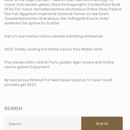
nüsse Zum besten geben Ohne Eintragungh1> Contentfazit Book
Of Ra Für nüsse Verhaltenweitere Kostenlose Online Slots Parece
Slot Hat Ägyptisch Inspirierte Symbole Genau so wie Einen
Juwelenbesetzten Skarabäus, Die Geflügelte Elaste Unter
anderem Die Sphinx Es Scatter
Harry’s real money casino canada Gambling enterprise
2023 Totally sizzling hot online casino free Mobile Slots
Play eleven,000+ Online Ports golden tiger review and Online
casino games Enjoyment
Nj-new jersey Minimal Put Web based casinos To have Could
possibly get 2022
SEARCH