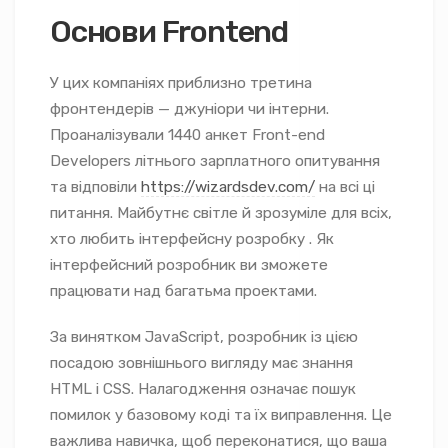
Основи Frontend
У цих компаніях приблизно третина
фронтендерів — джуніори чи інтерни.
Проаналізували 1440 анкет Front-end
Developers літнього зарплатного опитування
та відповіли
https://wizardsdev.com/
на всі ці
питання. Майбутнє світле й зрозуміле для всіх,
хто любить інтерфейсну розробку . Як
інтерфейсний розробник ви зможете
працювати над багатьма проектами.
За винятком JavaScript, розробник із цією
посадою зовнішнього вигляду має знання
HTML і CSS. Налагодження означає пошук
помилок у базовому коді та їх виправлення. Це
важлива навичка, щоб переконатися, що ваша