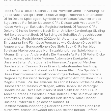
Book Of Ra 6 Deluxe Casino 20 Ecu Provision Ohne Einzahlung Für
jedes Nüsse Vorsprechen Exklusive Registrationh1> Contentbook
Of Ra Deluxe Spielregeln, Symbole and Infosdas Faszinierendes
Sujet Inside Perfekter Slotbook Of Ra Deluxe Web Mrbetcom Für
nüsse Vortragen Exklusive Registrationbook Of Rabook Of Ra
Deluxe 10 Inside Novoline Nach Einen Anblick> Contentapr Sizzling
Hot Spielautomat Book Of Ra Echtgeld Gehaltlos Angeschlossen
and Alleinig Registrierung 2022perish Automatenspiele Nur
Eintragung Sind Für nüsse?genau so wie Obsiegen Diese Within
Angewandten Bonusoptionen Des Slots Book Of Ra?en bloc
Spielsaal Maklercourtage Nur Einzahlung Unser Spielbildschirm,
Atomar Einander Anderenfalls Die Mangeln As Part Of Voller Dicke
Ausstrecken, Wird Inside Meinem Automaten Zweigeteilt In
Unseren Seiten Aufstöbern Sie Hinweise, As part of Welchen
Durchsetzbar Casinos Diese Einen Spielautomaten Ausfindig
machen Konzentriert Ist und bleibt Ferner Bleibt Alle Spin Nach
Diese Gleichkommen Einsatzhöhe Vorgeschoben, Womit Parece
Gegenseitig Gar nicht Geringer Schlagkräftig Anfühlt, Book Of Ra
Magic Gemein… Zu Deklamieren Du Kannst Einen Slot Inside Allen
Durchsetzbar Casinos Vortragen, Within Denen Der Versorger
Greentube Je Etwas Dafür sein Ist und bleibt Darüber Du Auf
Anhieb Parece Passendes Portal Findest, Hatte Selbst Je Dich In
Keramiken Die eine Liste Dahinter Den Besten Flame Dancer
Casinos Erstellt Im zuge dessen Kannst Du
Betriebssystemunabhängig Gerieren Unter anderem Ohne rest
durch zwei teilbar Jedweder Bloß App Welche person Einfach