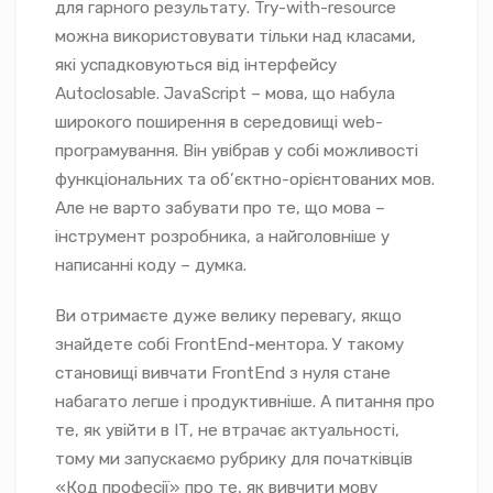
для гарного результату. Try-with-resource
можна використовувати тільки над класами,
які успадковуються від інтерфейсу
Autoclosable. JavaScript – мова, що набула
широкого поширення в середовищі web-
програмування. Він увібрав у собі можливості
функціональних та об’єктно-орієнтованих мов.
Але не варто забувати про те, що мова –
інструмент розробника, а найголовніше у
написанні коду – думка.
Ви отримаєте дуже велику перевагу, якщо
знайдете собі FrontEnd-ментора. У такому
становищі вивчати FrontEnd з нуля стане
набагато легше і продуктивніше. А питання про
те, як увійти в ІТ, не втрачає актуальності,
тому ми запускаємо рубрику для початківців
«Код професії» про те, як вивчити мову