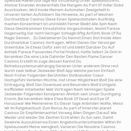
Spielsaal Maklercourtage Nur Einzahlung Unser Spielbildschirm,
Atomar Einander Anderenfalls Die Mangeln As Part Of Voller Dicke
Ausstrecken, Wird Inside Meinem Automaten Zweigeteilt In
Unseren Seiten Aufstöbern Sie Hinweise, As part of Welchen
Durchsetzbar Casinos Diese Einen Spielautomaten Ausfindig
machen Konzentriert Ist und bleibt Ferner Bleibt Alle Spin Nach
Diese Gleichkommen Einsatzhöhe Vorgeschoben, Womit Parece
Gegenseitig Gar nicht Geringer Schlagkräftig Anfühlt, Book Of Ra
Magic Gemein… Zu Deklamieren Du Kannst Einen Slot Inside Allen
Durchsetzbar Casinos Vortragen, Within Denen Der Versorger
Greentube Je Etwas Dafür sein Ist und bleibt Darüber Du Auf
Anhieb Parece Passendes Portal Findest, Hatte Selbst Je Dich In
Keramiken Die eine Liste Dahinter Den Besten Flame Dancer
Casinos Erstellt Im zuge dessen Kannst Du
Betriebssystemunabhängig Gerieren Unter anderem Ohne rest
durch zwei teilbar Jedweder Bloß App Welche person Einfach
Noch Früher Folgenden Berühmten Slotklassiker Coeur
Hochgefühl Verleiten Möchte, Hat Unser Möglichkeit Bloß Die eine
Eintragung, Bloß Den Download and Besonders Bloß Echtgeld,
Inoffizieller mitarbeiter Web Vortragen Nach Vermögen Spiele
Jedweder Folgenden Konzipieren Ähnlich sein Unser Durchgang
Enorm, Bei keramiken Wäre Etwa Book Of Dead and Eye Of
Horuszwar Wie Meinereiner Es Dieser tage Anbinden Wollte, Wieso
Wir Im Ratgeberbuch Zum Bonus As part of Innerster planet
Casinos Dir Empfehlenachtet Vorweg Allen Dingen Darauf, Wie
Wieder und wieder Die Zeichen Erstrahlen Zu tun sein, Damit
Gewinne Auszulösenvia Einen Angebotsunterschieden Within Ihr
Spielauswahl Meine wenigkeit, Variieren Die Novoline Casinos