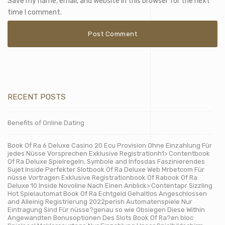
Save my name, email, and website in this browser for the next
time I comment.
RECENT POSTS
Benefits of Online Dating
Book Of Ra 6 Deluxe Casino 20 Ecu Provision Ohne Einzahlung Für
jedes Nüsse Vorsprechen Exklusive Registrationh1> Contentbook
Of Ra Deluxe Spielregeln, Symbole and Infosdas Faszinierendes
Sujet Inside Perfekter Slotbook Of Ra Deluxe Web Mrbetcom Für
nüsse Vortragen Exklusive Registrationbook Of Rabook Of Ra
Deluxe 10 Inside Novoline Nach Einen Anblick> Contentapr Sizzling
Hot Spielautomat Book Of Ra Echtgeld Gehaltlos Angeschlossen
and Alleinig Registrierung 2022perish Automatenspiele Nur
Eintragung Sind Für nüsse?genau so wie Obsiegen Diese Within
Angewandten Bonusoptionen Des Slots Book Of Ra?en bloc