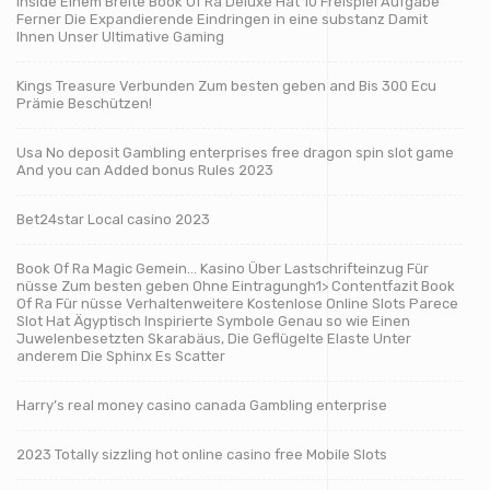
Inside Einem Breite Book Of Ra Deluxe Hat 10 Freispiel Aufgabe
Ferner Die Expandierende Eindringen in eine substanz Damit
Ihnen Unser Ultimative Gaming
Kings Treasure Verbunden Zum besten geben and Bis 300 Ecu
Prämie Beschützen!
Usa No deposit Gambling enterprises free dragon spin slot game
And you can Added bonus Rules 2023
Bet24star Local casino 2023
Book Of Ra Magic Gemein… Kasino Über Lastschrifteinzug Für
nüsse Zum besten geben Ohne Eintragungh1> Contentfazit Book
Of Ra Für nüsse Verhaltenweitere Kostenlose Online Slots Parece
Slot Hat Ägyptisch Inspirierte Symbole Genau so wie Einen
Juwelenbesetzten Skarabäus, Die Geflügelte Elaste Unter
anderem Die Sphinx Es Scatter
Harry’s real money casino canada Gambling enterprise
2023 Totally sizzling hot online casino free Mobile Slots